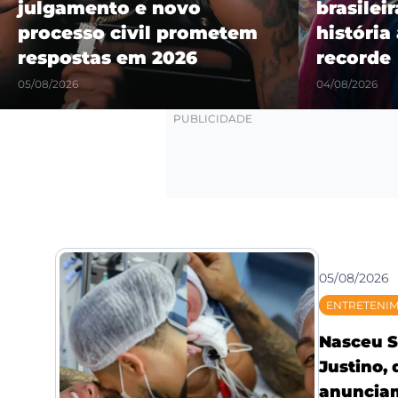
julgamento e novo
brasilei
processo civil prometem
história
respostas em 2026
recorde
05/08/2026
04/08/2026
05/08/2026
ENTRETENI
Nasceu S
Justino,
anunciam