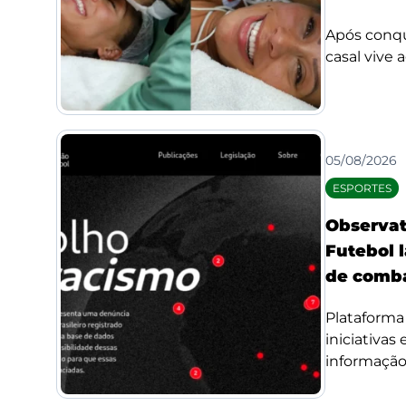
Após conqui
casal vive 
05/08/2026
ESPORTES
Observat
Futebol l
de comba
Plataforma 
iniciativas
informação 