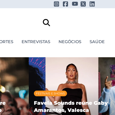
ORTES
ENTREVISTAS
NEGÓCIOS
SAÚDE
FESTIVAIS E SHOWS
re
Favela Sounds reúne Gaby
o
Amarantos, Valesca