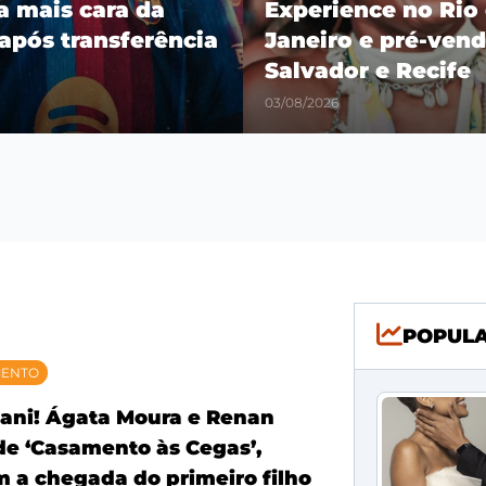
ra mais cara da
Experience no Rio
 após transferência
Janeiro e pré-vend
Salvador e Recife
03/08/2026
POPUL
MENTO
ani! Ágata Moura e Renan
 de ‘Casamento às Cegas’,
 a chegada do primeiro filho