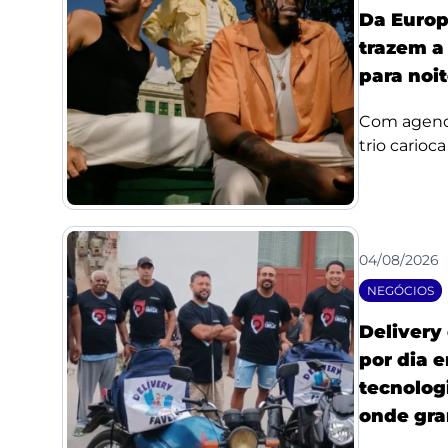
Da Europ
trazem a
para noi
Com agenda
trio carioc
04/08/2026
NEGÓCIOS
Delivery
por dia 
tecnologi
onde gra