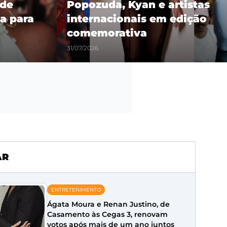
 de
Popozuda, Kyan e artistas
a para
internacionais em edição
comemorativa
31/07/2026
AR
ENTRETENIMENTO
Ágata Moura e Renan Justino, de
Casamento às Cegas 3, renovam
votos após mais de um ano juntos