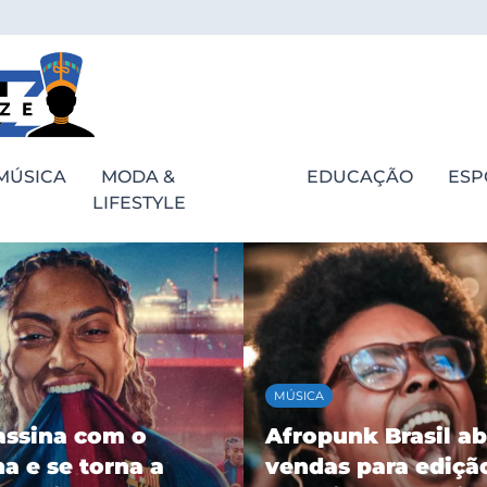
MÚSICA
MODA &
EDUCAÇÃO
ESP
LIFESTYLE
MÚSICA
assina com o
Afropunk Brasil ab
a e se torna a
vendas para ediçã