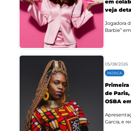
em colab
veja det
Jogadora d
Barbie” em
05/08/2026
MÚSICA
Primeira
de Paris,
OSBA em
Apresentaç
Garcia, e re