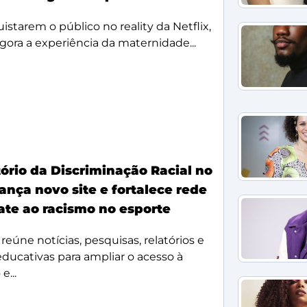
starem o público no reality da Netflix,
agora a experiência da maternidade...
ório da Discriminação Racial no
ança novo site e fortalece rede
te ao racismo no esporte
reúne notícias, pesquisas, relatórios e
 educativas para ampliar o acesso à
e...