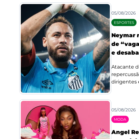
05/08/2026
ESPORTES
Neymar r
de “vaga
e desaba
Atacante d
repercussã
dirigentes 
05/08/2026
MODA
Angel Re