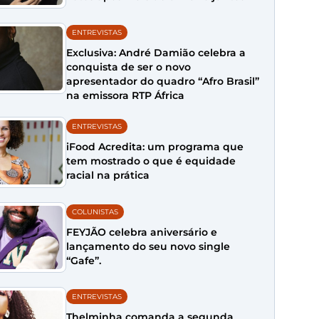
ENTREVISTAS
Exclusiva: André Damião celebra a
conquista de ser o novo
apresentador do quadro “Afro Brasil”
na emissora RTP África
ENTREVISTAS
iFood Acredita: um programa que
tem mostrado o que é equidade
racial na prática
COLUNISTAS
FEYJÃO celebra aniversário e
lançamento do seu novo single
“Gafe”.
ENTREVISTAS
Thelminha comanda a segunda