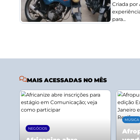
Criada por
experiência
para...
MAIS ACESSADAS NO MÊS
MÚSICA
NEGÓCIOS
Afrop
Africanize abre
vend