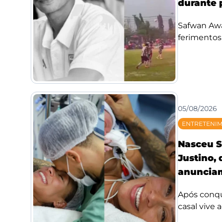
durante 
Safwan Awae
ferimentos;
05/08/2026
ENTRETENI
Nasceu S
Justino,
anunciam
Após conqui
casal vive 