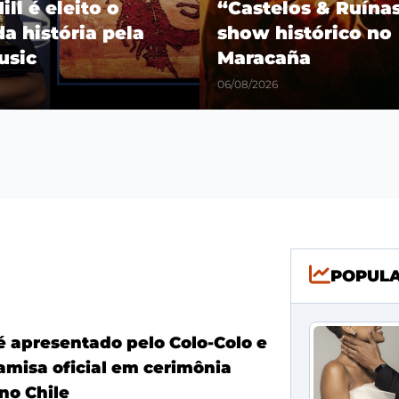
os & Ruínas” com
Fim das especulaçõ
stórico no
Jr. renova com o R
a
Madrid até 2032
06/08/2026
POPUL
é apresentado pelo Colo-Colo e
amisa oficial em cerimônia
no Chile