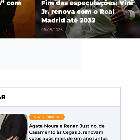
es: Vini
show em São Paulo como
eal
parte da turnê mundial
‘Son of Spergy’
05/08/2026
AR
ENTRETENIMENTO
Ágata Moura e Renan Justino, de
Casamento às Cegas 3, renovam
votos após mais de um ano juntos