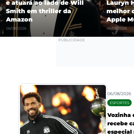
Lauryn Hill é eleito o
“Castel
melhor da história pela
show hi
Apple Music
Maracañ
06/08/2026
06/08/2026
06/08/2026
ESPORTES
Vozinha 
recebe c
especial 