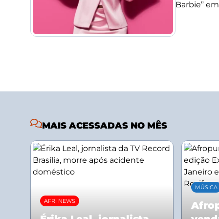
Barbie” em
MAIS ACESSADAS NO MÊS
MÚSICA
AFRI NEWS
Afrop
Érika Leal, jornalista
vend