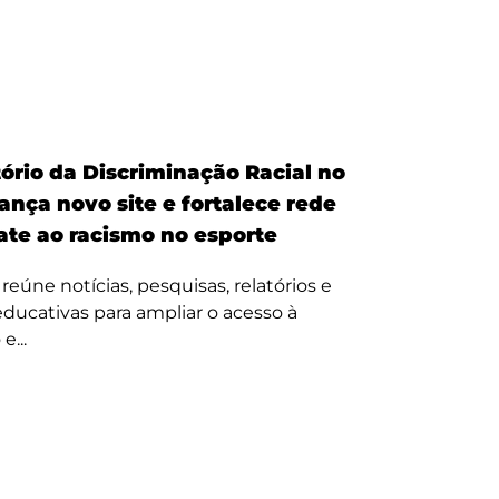
ório da Discriminação Racial no
ança novo site e fortalece rede
te ao racismo no esporte
reúne notícias, pesquisas, relatórios e
 educativas para ampliar o acesso à
e...