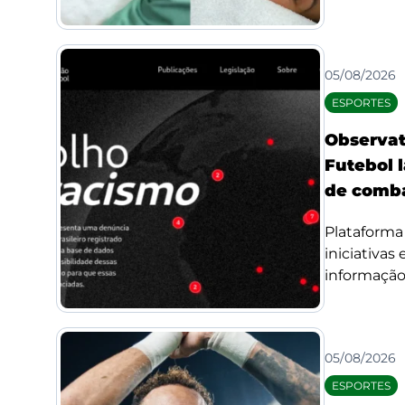
05/08/2026
ESPORTES
Observat
Futebol l
de comba
Plataforma 
iniciativas
informação 
05/08/2026
ESPORTES