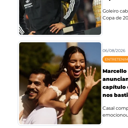
Goleiro ca
Copa de 20
06/08/2026
ENTRETENI
Marcello 
anuncia
capítulo
nos bast
Casal compa
emocionou f