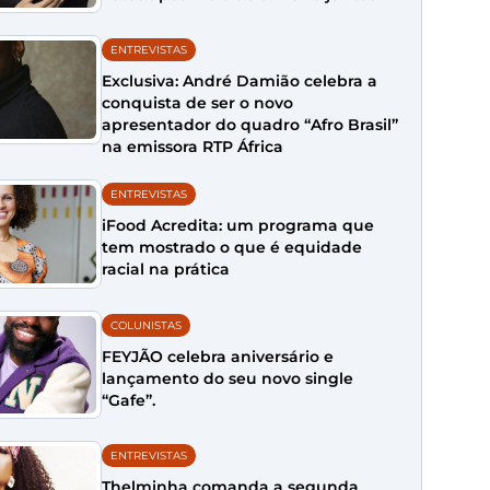
ENTREVISTAS
Exclusiva: André Damião celebra a
conquista de ser o novo
apresentador do quadro “Afro Brasil”
na emissora RTP África
ENTREVISTAS
iFood Acredita: um programa que
tem mostrado o que é equidade
racial na prática
COLUNISTAS
FEYJÃO celebra aniversário e
lançamento do seu novo single
“Gafe”.
ENTREVISTAS
Thelminha comanda a segunda