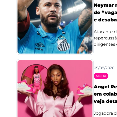
Neymar r
de “vaga
e desaba
Atacante d
repercussã
dirigentes 
05/08/2026
MODA
Angel Re
em colab
veja det
Jogadora d