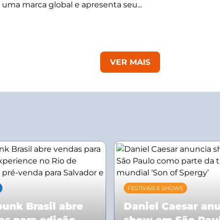
 uma marca global e apresenta seu...
VER MAIS
FESTIVAIS E SHOWS
unk Brasil abre
Daniel Caesar an
as para edição
show em São Pau