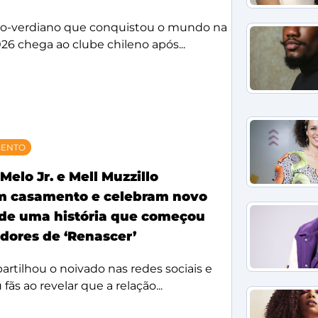
bo-verdiano que conquistou o mundo na
26 chega ao clube chileno após...
MENTO
Melo Jr. e Mell Muzzillo
m casamento e celebram novo
 de uma história que começou
idores de ‘Renascer’
rtilhou o noivado nas redes sociais e
ãs ao revelar que a relação...