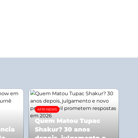
AFRI NEWS
Quem Matou Tupac
uncia
Shakur? 30 anos
lo
depois, julgamento e