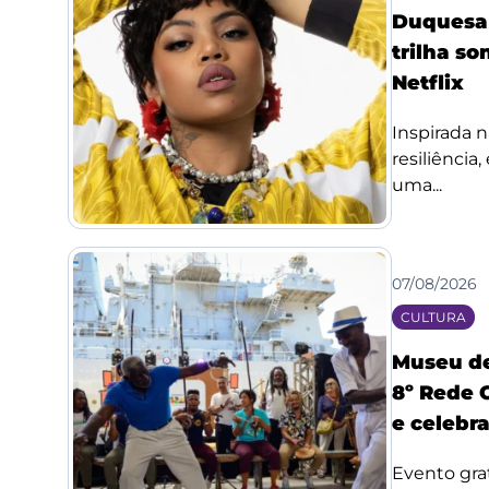
Duquesa l
trilha so
Netflix
Inspirada n
resiliência
uma...
07/08/2026
CULTURA
Museu de
8º Rede 
e celebr
Evento grat