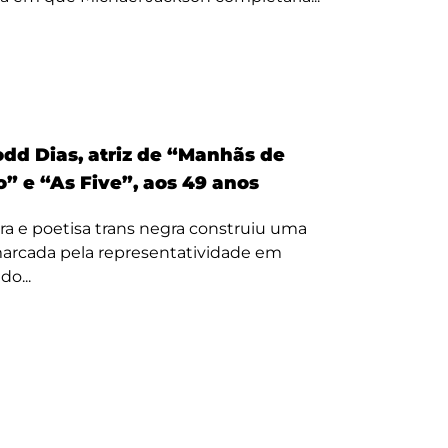
odd Dias, atriz de “Manhãs de
” e “As Five”, aos 49 anos
ora e poetisa trans negra construiu uma
 marcada pela representatividade em
o...