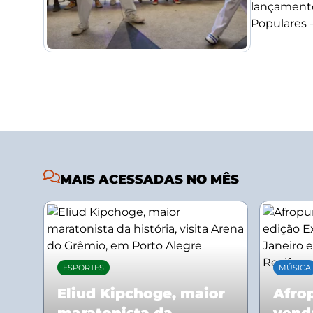
lançamento
Populares –.
MAIS ACESSADAS NO MÊS
ESPORTES
MÚSICA
Eliud Kipchoge, maior
Afrop
maratonista da
vend