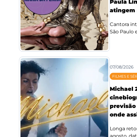
Paula Li
atingem 
Cantora int
São Paulo e
07/08/2026
FILMES E SÉ
Michael 
cinebiog
previsão 
onde assi
Longa reto
agosto, da