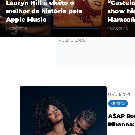
Lauryn Hill é eleito o
“Castel
melhor da história pela
show hi
Apple Music
Maracañ
06/08/2026
06/08/2026
07/08/2026
MÚSICA
A$AP Roc
Rihanna: