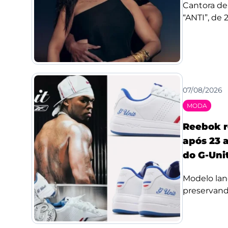
Cantora de
“ANTI”, de 
07/08/2026
MODA
Reebok r
após 23 a
do G-Uni
Modelo lan
preservando