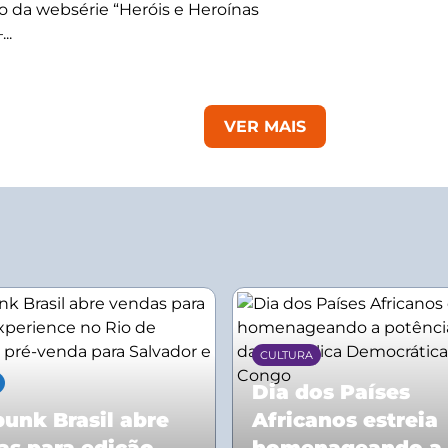
 da websérie “Heróis e Heroínas
..
VER MAIS
CULTURA
Dia dos Países
unk Brasil abre
Africanos estreia
as para edição
homenageando a