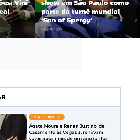
es: Vini
show em São Paulo como
eal
parte da turnê mundial
‘Son of Spergy’
05/08/2026
AR
ENTRETENIMENTO
Ágata Moura e Renan Justino, de
Casamento às Cegas 3, renovam
votos após mais de um ano juntos