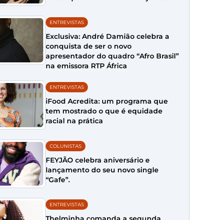
ENTREVISTAS
Exclusiva: André Damião celebra a
conquista de ser o novo
apresentador do quadro “Afro Brasil”
na emissora RTP África
ENTREVISTAS
iFood Acredita: um programa que
tem mostrado o que é equidade
racial na prática
COLUNISTAS
FEYJÃO celebra aniversário e
lançamento do seu novo single
“Gafe”.
ENTREVISTAS
Thelminha comanda a segunda