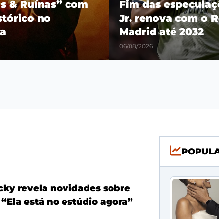
os & Ruínas” com
Fim das especulaçõ
stórico no
Jr. renova com o R
a
Madrid até 2032
06/08/2026
POPUL
ky revela novidades sobre
 “Ela está no estúdio agora”