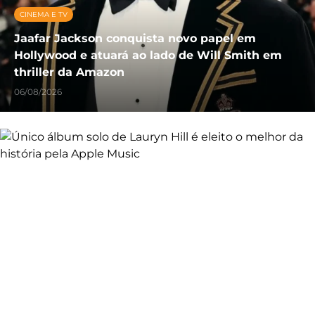
CINEMA E TV
Jaafar Jackson conquista novo papel em
Hollywood e atuará ao lado de Will Smith em
thriller da Amazon
06/08/2026