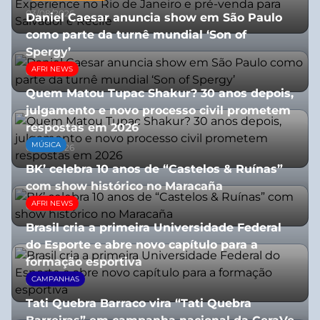
03/08/2026
Daniel Caesar anuncia show em São Paulo
como parte da turnê mundial ‘Son of
Spergy’
AFRI NEWS
05/08/2026
Quem Matou Tupac Shakur? 30 anos depois,
julgamento e novo processo civil prometem
respostas em 2026
MÚSICA
05/08/2026
BK’ celebra 10 anos de “Castelos & Ruínas”
com show histórico no Maracaña
AFRI NEWS
06/08/2026
Brasil cria a primeira Universidade Federal
do Esporte e abre novo capítulo para a
formação esportiva
CAMPANHAS
08/07/2026
Tati Quebra Barraco vira “Tati Quebra