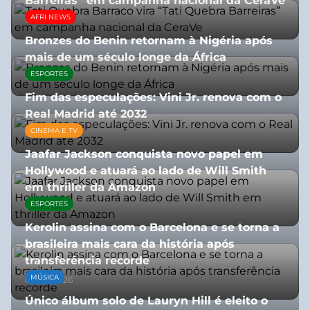
Barreiras” em campanha nacional da CeraVe
AFRI NEWS
08/07/2026
Bronzes do Benin retornam à Nigéria após
mais de um século longe da África
ESPORTES
08/07/2026
Fim das especulações: Vini Jr. renova com o
Real Madrid até 2032
CINEMA E TV
06/08/2026
Jaafar Jackson conquista novo papel em
Hollywood e atuará ao lado de Will Smith
em thriller da Amazon
ESPORTES
06/08/2026
Kerolin assina com o Barcelona e se torna a
brasileira mais cara da história após
transferência recorde
MÚSICA
04/08/2026
Único álbum solo de Lauryn Hill é eleito o