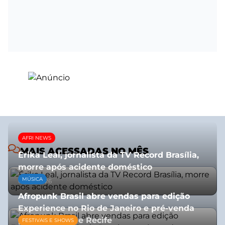
AFRI NEWS
MAIS ACESSADAS NO MÊS
Érika Leal, jornalista da TV Record Brasília,
morre após acidente doméstico
MÚSICA
08/07/2026
Afropunk Brasil abre vendas para edição
Experience no Rio de Janeiro e pré-venda
para Salvador e Recife
FESTIVAIS E SHOWS