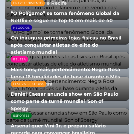
para Salvador e Recife
ENTRETENIMENTO
03/08/2026
“O Polígamo” se torna fenômeno Global da
Netflix e segue no Top 10 em mais de 40
países
NEGÓCIOS
07/07/2026
On inaugura primeiras lojas físicas no Brasil
após conquistar atletas de elite do
atletismo mundial
BELEZA
07/07/2026
Mais tons, mais pertencimento: Negra Rosa
lança 16 tonalidades de base durante o Mês
da Mulher Negra
FESTIVAIS E SHOWS
28/07/2026
Daniel Caesar anuncia show em São Paulo
como parte da turnê mundial ‘Son of
Spergy’
ESPORTES
05/08/2026
Arsenal quer Vini Jr. e prepara salário
recorde para convencer brasileiro