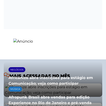
NEGÓCIOS
MAIS ACESSADAS NO MÊS
Africanize abre inscrições para estágio em
Comunicação; veja como participar
MÚSICA
13/01/2026
Afropunk Brasil abre vendas para edição
Experience no Rio de Janeiro e pré-venda