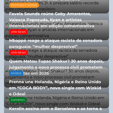
FESTIVAIS E SHOWS
27/07/2026
Favela Sounds reúne Gaby Amarantos,
Valesca Popozuda, Kyan e artistas
internacionais em edição comemorativa
AFRI NEWS
31/07/2026
Mbappé reage a ataque racista de senadora
paraguaia: “mulher desprezível”
AFRI NEWS
07/07/2026
Quem Matou Tupac Shakur? 30 anos depois,
julgamento e novo processo civil prometem
respostas em 2026
MÚSICA
05/08/2026
Frenna une Holanda, Nigéria e Reino Unido
em “COCA BODY”, novo single com Wizkid
e Odeal
ESPORTES
07/07/2026
Kerolin assina com o Barcelona e se torna a