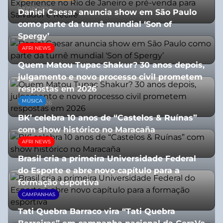
03/08/2026
Daniel Caesar anuncia show em São Paulo
como parte da turnê mundial ‘Son of
Spergy’
AFRI NEWS
05/08/2026
Quem Matou Tupac Shakur? 30 anos depois,
julgamento e novo processo civil prometem
respostas em 2026
MÚSICA
05/08/2026
BK’ celebra 10 anos de “Castelos & Ruínas”
com show histórico no Maracaña
AFRI NEWS
06/08/2026
Brasil cria a primeira Universidade Federal
do Esporte e abre novo capítulo para a
formação esportiva
CAMPANHAS
08/07/2026
Tati Quebra Barraco vira “Tati Quebra