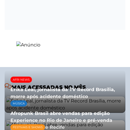
AFRI NEWS
MAIS ACESSADAS NO MÊS
Érika Leal, jornalista da TV Record Brasília,
morre após acidente doméstico
MÚSICA
08/07/2026
Afropunk Brasil abre vendas para edição
Experience no Rio de Janeiro e pré-venda
para Salvador e Recife
FESTIVAIS E SHOWS