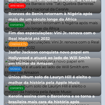
Barreiras” em campanha nacional da CeraVe
AFRI NEWS
08/07/2026
Bronzes do Benin retornam à Nigéria após
mais de um século longe da África
ESPORTES
08/07/2026
Fim das especulações: Vini Jr. renova com o
Real Madrid até 2032
CINEMA E TV
06/08/2026
Jaafar Jackson conquista novo papel em
Hollywood e atuará ao lado de Will Smith
em thriller da Amazon
MÚSICA
06/08/2026
Único álbum solo de Lauryn Hill é eleito o
melhor da história pela Apple Music
ESPORTES
06/08/2026
Kerolin assina com o Barcelona e se torna a
brasileira mais cara da história após