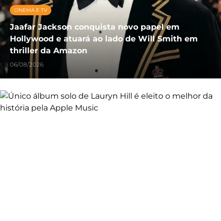
CINEMA E TV
Jaafar Jackson conquista novo papel em
Hollywood e atuará ao lado de Will Smith em
thriller da Amazon
06/08/2026