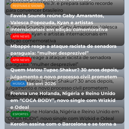
FESTIVAIS E SHOWS
27/07/2026
Favela Sounds reúne Gaby Amarantos,
Valesca Popozuda, Kyan e artistas
internacionais em edição comemorativa
AFRI NEWS
31/07/2026
Mbappé reage a ataque racista de senadora
paraguaia: “mulher desprezível”
AFRI NEWS
07/07/2026
Quem Matou Tupac Shakur? 30 anos depois,
julgamento e novo processo civil prometem
respostas em 2026
MÚSICA
05/08/2026
Frenna une Holanda, Nigéria e Reino Unido
em “COCA BODY”, novo single com Wizkid
e Odeal
ESPORTES
07/07/2026
Kerolin assina com o Barcelona e se torna a