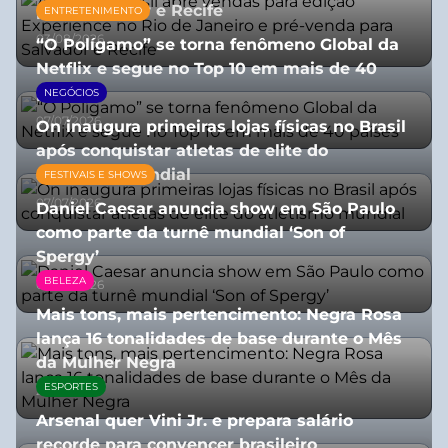
para Salvador e Recife
ENTRETENIMENTO
03/08/2026
“O Polígamo” se torna fenômeno Global da
Netflix e segue no Top 10 em mais de 40
países
NEGÓCIOS
07/07/2026
On inaugura primeiras lojas físicas no Brasil
após conquistar atletas de elite do
atletismo mundial
FESTIVAIS E SHOWS
07/07/2026
Daniel Caesar anuncia show em São Paulo
como parte da turnê mundial ‘Son of
Spergy’
BELEZA
05/08/2026
Mais tons, mais pertencimento: Negra Rosa
lança 16 tonalidades de base durante o Mês
da Mulher Negra
ESPORTES
28/07/2026
Arsenal quer Vini Jr. e prepara salário
recorde para convencer brasileiro