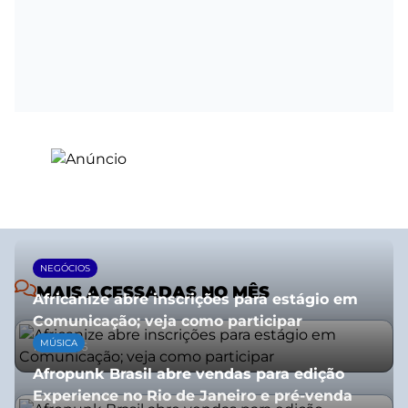
NEGÓCIOS
MAIS ACESSADAS NO MÊS
Africanize abre inscrições para estágio em
Comunicação; veja como participar
MÚSICA
13/01/2026
Afropunk Brasil abre vendas para edição
Experience no Rio de Janeiro e pré-venda