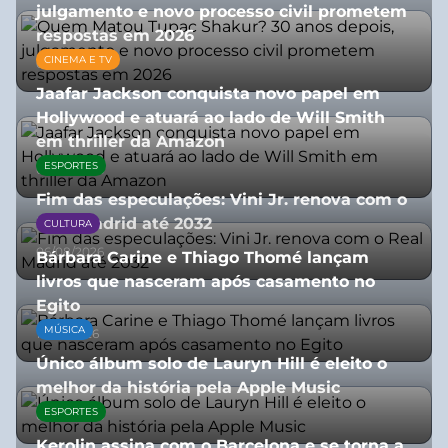
julgamento e novo processo civil prometem
respostas em 2026
CINEMA E TV
05/08/2026
Jaafar Jackson conquista novo papel em
Hollywood e atuará ao lado de Will Smith
em thriller da Amazon
ESPORTES
06/08/2026
Fim das especulações: Vini Jr. renova com o
Real Madrid até 2032
CULTURA
06/08/2026
Bárbara Carine e Thiago Thomé lançam
livros que nasceram após casamento no
Egito
MÚSICA
10/07/2026
Único álbum solo de Lauryn Hill é eleito o
melhor da história pela Apple Music
ESPORTES
06/08/2026
Kerolin assina com o Barcelona e se torna a