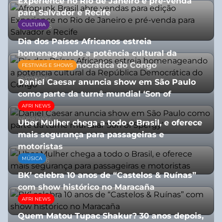
Experience no Rio de Janeiro e pré-venda
para Salvador e Recife
CULTURA
03/08/2026
Dia dos Países Africanos estreia
homenageando a potência cultural da
República Democrática do Congo
FESTIVAIS E SHOWS
10/07/2026
Daniel Caesar anuncia show em São Paulo
como parte da turnê mundial ‘Son of
Spergy’
AFRI NEWS
05/08/2026
Uber Mulher chega a todo o Brasil, e oferece
mais segurança para passageiras e
motoristas
MÚSICA
10/07/2026
BK’ celebra 10 anos de “Castelos & Ruínas”
com show histórico no Maracaña
AFRI NEWS
06/08/2026
Quem Matou Tupac Shakur? 30 anos depois,