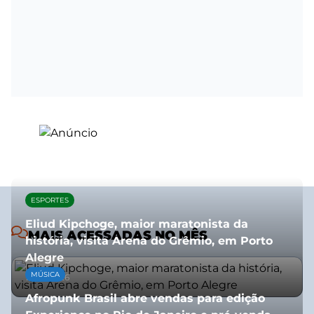
ESPORTES
Eliud Kipchoge, maior maratonista da
MAIS ACESSADAS NO MÊS
história, visita Arena do Grêmio, em Porto
Alegre
MÚSICA
10/07/2026
Afropunk Brasil abre vendas para edição