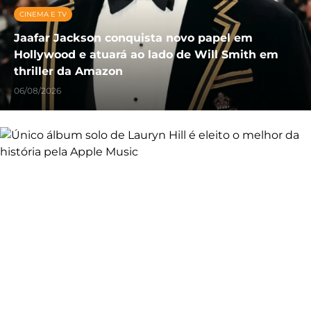
CINEMA E TV
Jaafar Jackson conquista novo papel em
Hollywood e atuará ao lado de Will Smith em
thriller da Amazon
06/08/2026