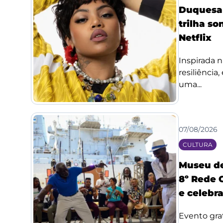
Duquesa l
trilha so
Netflix
Inspirada n
resiliência
uma...
07/08/2026
CULTURA
Museu de
8º Rede 
e celebr
Evento grat