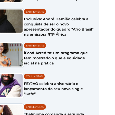
ENTREVISTAS
Exclusiva: André Damião celebra a
conquista de ser o novo
apresentador do quadro “Afro Brasil”
na emissora RTP África
ENTREVISTAS
iFood Acredita: um programa que
tem mostrado o que é equidade
racial na prática
COLUNISTAS
FEYJÃO celebra aniversário e
lançamento do seu novo single
“Gafe”.
ENTREVISTAS
Thelminha comanda a segunda