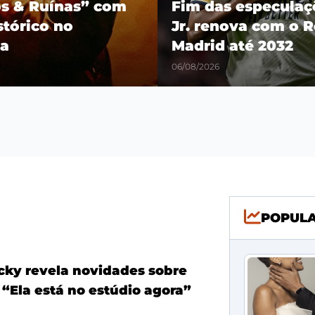
os & Ruínas” com
Fim das especulaçõ
stórico no
Jr. renova com o R
a
Madrid até 2032
06/08/2026
POPUL
ky revela novidades sobre
 “Ela está no estúdio agora”