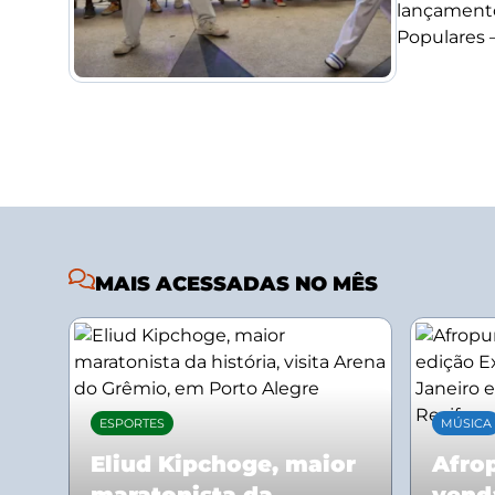
lançamento
Populares –.
MAIS ACESSADAS NO MÊS
ESPORTES
MÚSICA
Eliud Kipchoge, maior
Afrop
maratonista da
vend