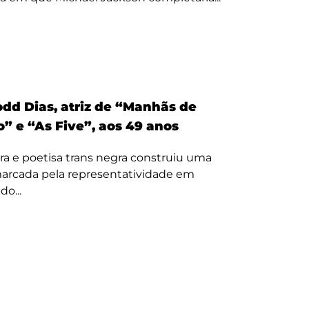
odd Dias, atriz de “Manhãs de
” e “As Five”, aos 49 anos
ora e poetisa trans negra construiu uma
 marcada pela representatividade em
o...