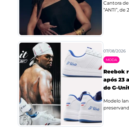
Cantora de
“ANTI”, de 
07/08/2026
MODA
Reebok r
após 23 a
do G-Uni
Modelo lan
preservando