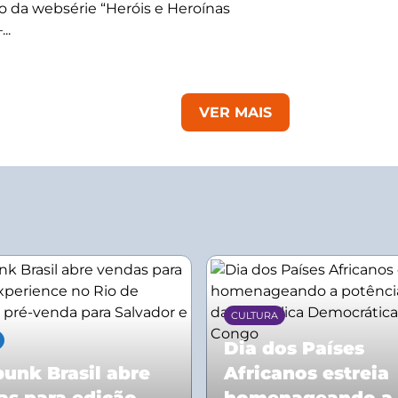
 da websérie “Heróis e Heroínas
..
VER MAIS
CULTURA
Dia dos Países
unk Brasil abre
Africanos estreia
as para edição
homenageando a