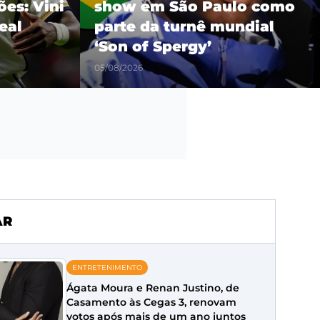
es: Vini
show em São Paulo como
eal
parte da turnê mundial
‘Son of Spergy’
05/08/2026
AR
ENTRETENIMENTO
Ágata Moura e Renan Justino, de
Casamento às Cegas 3, renovam
votos após mais de um ano juntos