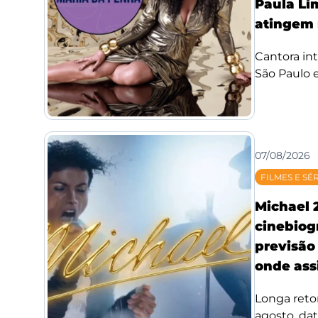
Paula Li
atingem 
Cantora int
São Paulo e
07/08/2026
FILMES E SÉ
Michael 
cinebiog
previsão 
onde assi
Longa reto
agosto, da