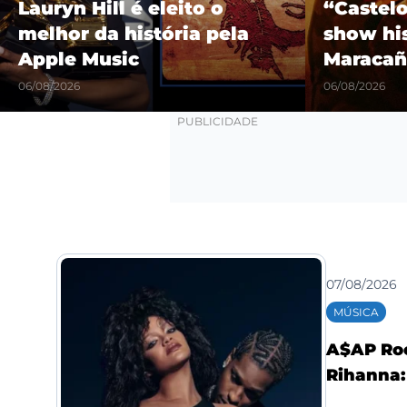
Lauryn Hill é eleito o
“Castel
melhor da história pela
show hi
Apple Music
Maracañ
06/08/2026
06/08/2026
07/08/2026
MÚSICA
A$AP Roc
Rihanna: