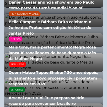
03/08/2026
Daniel Caesar anuncia show em São Paulo
como parte da turnê mundial ‘Son of
Spergy’
REPRESENTATIVIDADE
05/08/2026
Bella Campos e Bárbara Brito celebram o
Julho das Pretas com edição histórica do
Jantar Preto
BELEZA
07/07/2026
Mais tons, mais pertencimento: Negra Rosa
lança 16 tonalidades de base durante o Mês
da Mulher Negra
AFRI NEWS
28/07/2026
Quem Matou Tupac Shakur? 30 anos depois,
julgamento e novo processo civil prometem
respostas em 2026
ESPORTES
05/08/2026
Arsenal quer Vini Jr. e prepara salário
recorde para convencer brasileiro