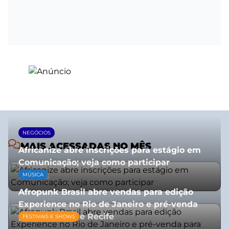
NEGÓCIOS
MAIS ACESSADAS NO MÊS
Africanize abre inscrições para estágio em
Comunicação; veja como participar
MÚSICA
13/01/2026
Afropunk Brasil abre vendas para edição
Experience no Rio de Janeiro e pré-venda
para Salvador e Recife
FESTIVAIS E SHOWS