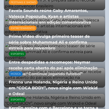
FESTIVAIS E SHOWS
27/07/2026
Favela Sounds reúne Gaby Amarantos,
Valesca Popozuda, Kyan e artistas
internacionais em edição comemorativa
ENTRETENIMENTO
31/07/2026
Prime Video divulga primeiro teaser de
série sobre Muhammad Ali e confirma
estreia para novembro
ESPORTES
07/07/2026
Entre despedidas e recomeços: Neymar
recebe carta aberto do pai após eliminação
na Copa:“Continue jogando futebol”
MÚSICA
07/07/2026
Frenna une Holanda, Nigéria e Reino Unido
em “COCA BODY”, novo single com Wizkid
e Odeal
ESPORTES
07/07/2026
Kerolin assina com o Barcelona e se torna a