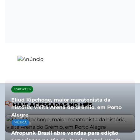
ESPORTES
Eliud Kipchoge, maior maratonista da
MAIS ACESSADAS NO MÊS
história, visita Arena do Grêmio, em Porto
Alegre
MÚSICA
10/07/2026
Afropunk Brasil abre vendas para edição