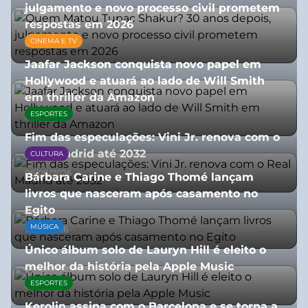
julgamento e novo processo civil prometem
respostas em 2026
CINEMA E TV
05/08/2026
Jaafar Jackson conquista novo papel em
Hollywood e atuará ao lado de Will Smith
em thriller da Amazon
ESPORTES
06/08/2026
Fim das especulações: Vini Jr. renova com o
Real Madrid até 2032
CULTURA
06/08/2026
Bárbara Carine e Thiago Thomé lançam
livros que nasceram após casamento no
Egito
MÚSICA
10/07/2026
Único álbum solo de Lauryn Hill é eleito o
melhor da história pela Apple Music
ESPORTES
06/08/2026
Kerolin assina com o Barcelona e se torna a