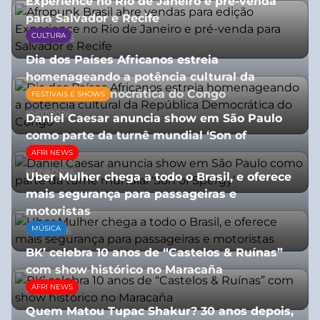
Experience no Rio de Janeiro e pré-venda
para Salvador e Recife
CULTURA
03/08/2026
Dia dos Países Africanos estreia
homenageando a potência cultural da
República Democrática do Congo
FESTIVAIS E SHOWS
10/07/2026
Daniel Caesar anuncia show em São Paulo
como parte da turnê mundial ‘Son of
Spergy’
AFRI NEWS
05/08/2026
Uber Mulher chega a todo o Brasil, e oferece
mais segurança para passageiras e
motoristas
MÚSICA
10/07/2026
BK’ celebra 10 anos de “Castelos & Ruínas”
com show histórico no Maracaña
AFRI NEWS
06/08/2026
Quem Matou Tupac Shakur? 30 anos depois,