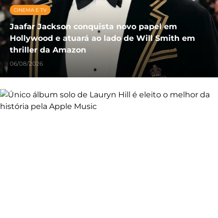
CINEMA E TV
Jaafar Jackson conquista novo papel em
Hollywood e atuará ao lado de Will Smith em
thriller da Amazon
06/08/2026