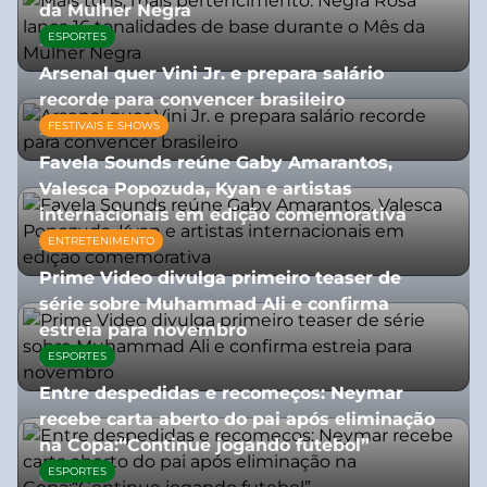
da Mulher Negra
ESPORTES
28/07/2026
Arsenal quer Vini Jr. e prepara salário
recorde para convencer brasileiro
FESTIVAIS E SHOWS
27/07/2026
Favela Sounds reúne Gaby Amarantos,
Valesca Popozuda, Kyan e artistas
internacionais em edição comemorativa
ENTRETENIMENTO
31/07/2026
Prime Video divulga primeiro teaser de
série sobre Muhammad Ali e confirma
estreia para novembro
ESPORTES
07/07/2026
Entre despedidas e recomeços: Neymar
recebe carta aberto do pai após eliminação
na Copa:“Continue jogando futebol”
ESPORTES
07/07/2026