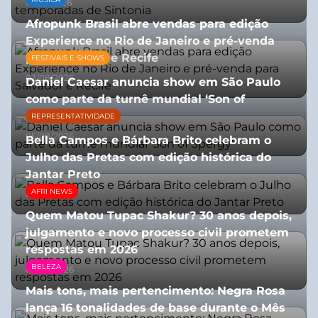
07/07/2026
Afropunk Brasil abre vendas para edição
Experience no Rio de Janeiro e pré-venda
para Salvador e Recife
FESTIVAIS E SHOWS
03/08/2026
Daniel Caesar anuncia show em São Paulo
como parte da turnê mundial ‘Son of
Spergy’
REPRESENTATIVIDADE
05/08/2026
Bella Campos e Bárbara Brito celebram o
Julho das Pretas com edição histórica do
Jantar Preto
AFRI NEWS
07/07/2026
Quem Matou Tupac Shakur? 30 anos depois,
julgamento e novo processo civil prometem
respostas em 2026
BELEZA
05/08/2026
Mais tons, mais pertencimento: Negra Rosa
lança 16 tonalidades de base durante o Mês