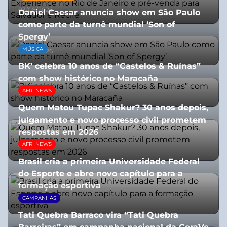
03/08/2026
Daniel Caesar anuncia show em São Paulo
como parte da turnê mundial ‘Son of
Spergy’
MÚSICA
05/08/2026
BK’ celebra 10 anos de “Castelos & Ruínas”
com show histórico no Maracaña
AFRI NEWS
06/08/2026
Quem Matou Tupac Shakur? 30 anos depois,
julgamento e novo processo civil prometem
respostas em 2026
AFRI NEWS
05/08/2026
Brasil cria a primeira Universidade Federal
do Esporte e abre novo capítulo para a
formação esportiva
CAMPANHAS
08/07/2026
Tati Quebra Barraco vira “Tati Quebra