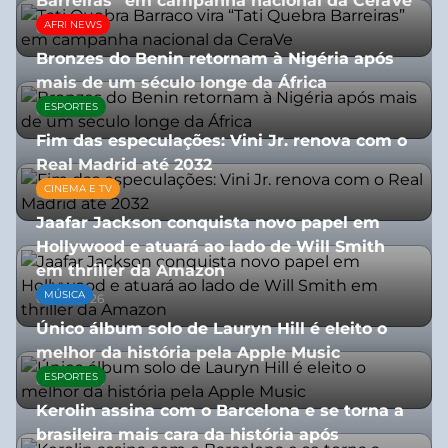
Barreiras” em campanha nacional da CeraVe
AFRI NEWS
08/07/2026
Bronzes do Benin retornam à Nigéria após
mais de um século longe da África
ESPORTES
08/07/2026
Fim das especulações: Vini Jr. renova com o
Real Madrid até 2032
CINEMA E TV
06/08/2026
Jaafar Jackson conquista novo papel em
Hollywood e atuará ao lado de Will Smith
em thriller da Amazon
MÚSICA
06/08/2026
Único álbum solo de Lauryn Hill é eleito o
melhor da história pela Apple Music
ESPORTES
06/08/2026
Kerolin assina com o Barcelona e se torna a
brasileira mais cara da história após