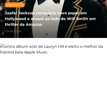
CINEMA E TV
Jaafar Jackson conquista novo papel em
Hollywood e atuará ao lado de Will Smith em
thriller da Amazon
06/08/2026