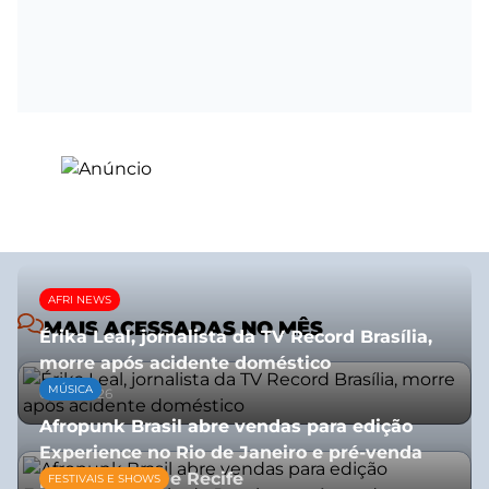
AFRI NEWS
MAIS ACESSADAS NO MÊS
Érika Leal, jornalista da TV Record Brasília,
morre após acidente doméstico
MÚSICA
08/07/2026
Afropunk Brasil abre vendas para edição
Experience no Rio de Janeiro e pré-venda
para Salvador e Recife
FESTIVAIS E SHOWS