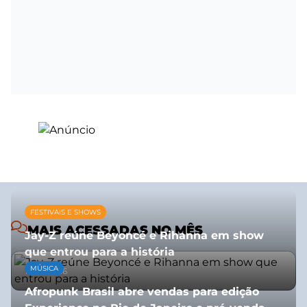
FESTIVAIS E SHOWS
MAIS ACESSADAS NO MÊS
Jay-Z reúne Beyoncé e Rihanna em show
que entrou para a história
MÚSICA
13/07/2026
Afropunk Brasil abre vendas para edição