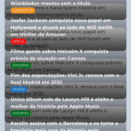
Wimbledon mesmo sem o título
CINEMA E TV
13/07/2026
Jaafar Jackson conquista novo papel em
Hollywood e atuará ao lado de Will Smith
em thriller da Amazon
ÁFRICA
06/08/2026
Filme ganês sobre Malcolm X conquista
prêmio de atuação em Cannes
ESPORTES
13/07/2026
Fim das especulações: Vini Jr. renova com o
Real Madrid até 2032
MÚSICA
06/08/2026
Único álbum solo de Lauryn Hill é eleito o
melhor da história pela Apple Music
ESPORTES
06/08/2026
Kerolin assina com o Barcelona e se torna a
brasileira mais cara da história após