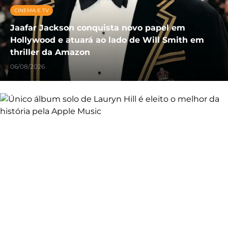
CINEMA E TV
Jaafar Jackson conquista novo papel em
Hollywood e atuará ao lado de Will Smith em
thriller da Amazon
06/08/2026