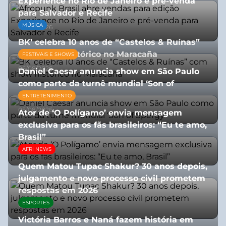
Experience no Rio de Janeiro e pré-venda
para Salvador e Recife
MÚSICA
03/08/2026
BK’ celebra 10 anos de “Castelos & Ruínas”
com show histórico no Maracaña
FESTIVAIS E SHOWS
06/08/2026
Daniel Caesar anuncia show em São Paulo
como parte da turnê mundial ‘Son of
Spergy’
ENTRETENIMENTO
05/08/2026
Ator de ‘O Polígamo’ envia mensagem
exclusiva para os fãs brasileiros: “Eu te amo,
Brasil”
AFRI NEWS
13/07/2026
Quem Matou Tupac Shakur? 30 anos depois,
julgamento e novo processo civil prometem
respostas em 2026
ESPORTES
05/08/2026
Victória Barros e Naná fazem história em