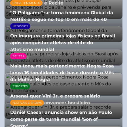
para Salvador e Recife
ENTRETENIMENTO
03/08/2026
“O Polígamo” se torna fenômeno Global da
Netflix e segue no Top 10 em mais de 40
países
NEGÓCIOS
07/07/2026
On inaugura primeiras lojas físicas no Brasil
após conquistar atletas de elite do
atletismo mundial
BELEZA
07/07/2026
Mais tons, mais pertencimento: Negra Rosa
lança 16 tonalidades de base durante o Mês
da Mulher Negra
ESPORTES
28/07/2026
Arsenal quer Vini Jr. e prepara salário
recorde para convencer brasileiro
FESTIVAIS E SHOWS
27/07/2026
Daniel Caesar anuncia show em São Paulo
como parte da turnê mundial ‘Son of
Spergy’