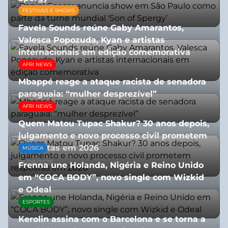
FESTIVAIS E SHOWS
05/08/2026
Favela Sounds reúne Gaby Amarantos,
Valesca Popozuda, Kyan e artistas
internacionais em edição comemorativa
AFRI NEWS
31/07/2026
Mbappé reage a ataque racista de senadora
paraguaia: “mulher desprezível”
AFRI NEWS
07/07/2026
Quem Matou Tupac Shakur? 30 anos depois,
julgamento e novo processo civil prometem
respostas em 2026
MÚSICA
05/08/2026
Frenna une Holanda, Nigéria e Reino Unido
em “COCA BODY”, novo single com Wizkid
e Odeal
ESPORTES
07/07/2026
Kerolin assina com o Barcelona e se torna a