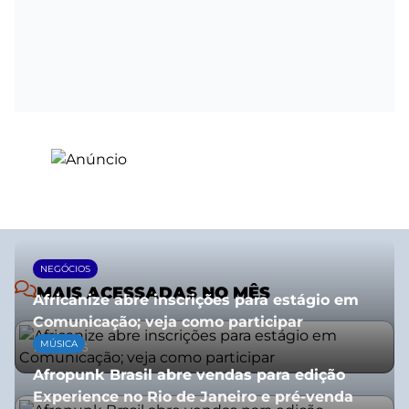
NEGÓCIOS
MAIS ACESSADAS NO MÊS
Africanize abre inscrições para estágio em
Comunicação; veja como participar
MÚSICA
13/01/2026
Afropunk Brasil abre vendas para edição
Experience no Rio de Janeiro e pré-venda