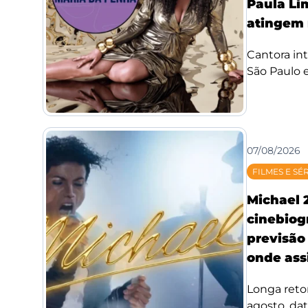
Paula Li
atingem 
Cantora int
São Paulo e
07/08/2026
FILMES E SÉ
Michael 
cinebiog
previsão 
onde assi
Longa reto
agosto, da