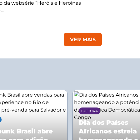
 da websérie “Heróis e Heroínas
..
VER MAIS
CULTURA
Dia dos Países
unk Brasil abre
Africanos estreia
as para edição
homenageando a