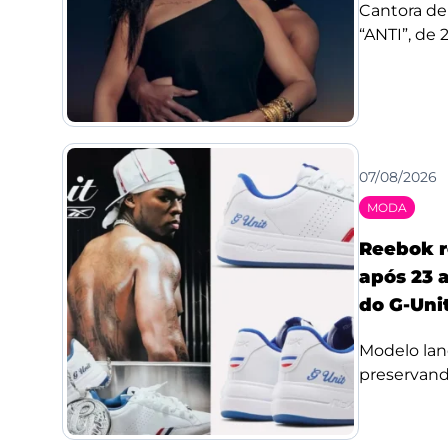
Cantora de
“ANTI”, de 
07/08/2026
MODA
Reebok r
após 23 a
do G-Uni
Modelo lan
preservando