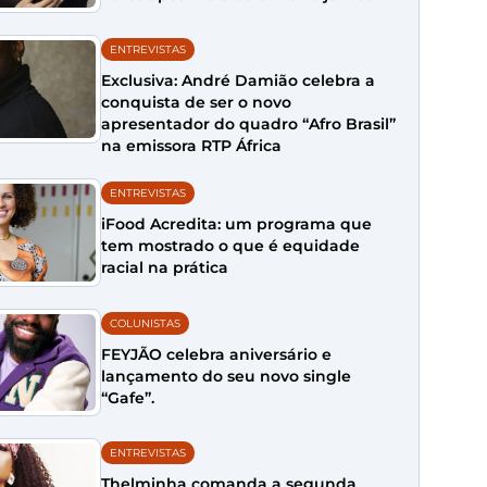
ENTREVISTAS
Exclusiva: André Damião celebra a
conquista de ser o novo
apresentador do quadro “Afro Brasil”
na emissora RTP África
ENTREVISTAS
iFood Acredita: um programa que
tem mostrado o que é equidade
racial na prática
COLUNISTAS
FEYJÃO celebra aniversário e
lançamento do seu novo single
“Gafe”.
ENTREVISTAS
Thelminha comanda a segunda