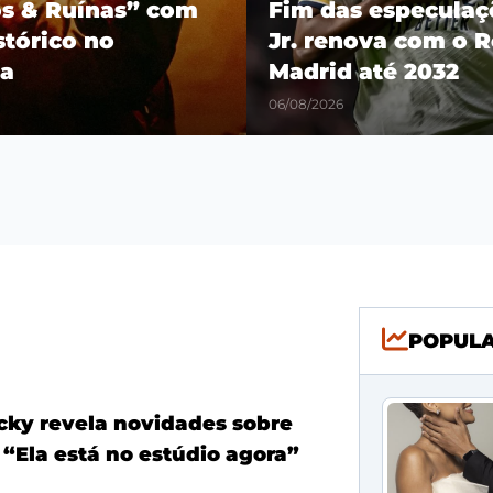
os & Ruínas” com
Fim das especulaçõ
stórico no
Jr. renova com o R
a
Madrid até 2032
06/08/2026
POPUL
ky revela novidades sobre
 “Ela está no estúdio agora”