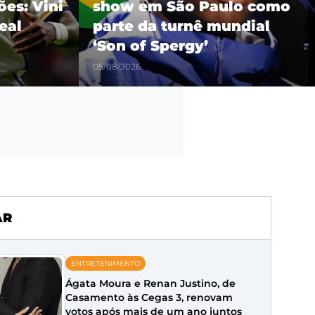
es: Vini
show em São Paulo como
eal
parte da turnê mundial
‘Son of Spergy’
05/08/2026
AR
ENTRETENIMENTO
Ágata Moura e Renan Justino, de
Casamento às Cegas 3, renovam
votos após mais de um ano juntos