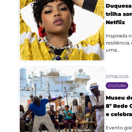
Duquesa l
trilha so
Netflix
Inspirada n
resiliência
uma...
07/08/2026
CULTURA
Museu de
8º Rede 
e celebr
Evento grat