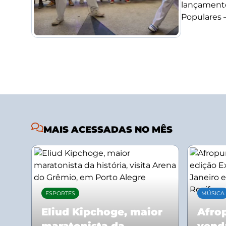
lançamento
Populares –.
MAIS ACESSADAS NO MÊS
ESPORTES
MÚSICA
Eliud Kipchoge, maior
Afrop
maratonista da
vend