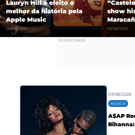
Lauryn Hill é eleito o
“Castel
melhor da história pela
show hi
Apple Music
Maracañ
06/08/2026
06/08/2026
07/08/2026
MÚSICA
A$AP Roc
Rihanna: