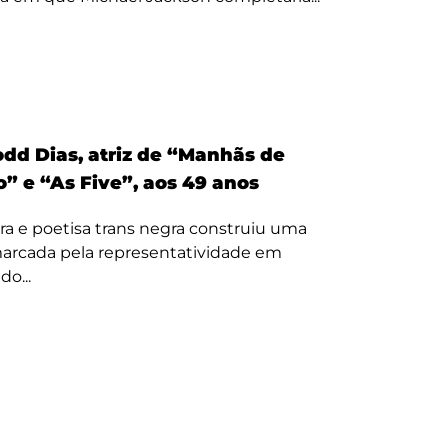
odd Dias, atriz de “Manhãs de
” e “As Five”, aos 49 anos
ora e poetisa trans negra construiu uma
 marcada pela representatividade em
o...