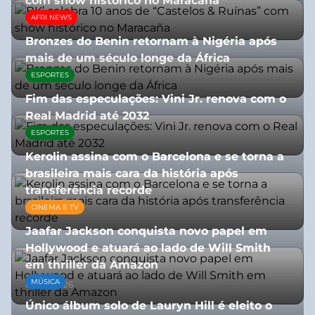
com show histórico no Maracaña
AFRI NEWS
06/08/2026
Bronzes do Benin retornam à Nigéria após
mais de um século longe da África
ESPORTES
08/07/2026
Fim das especulações: Vini Jr. renova com o
Real Madrid até 2032
ESPORTES
06/08/2026
Kerolin assina com o Barcelona e se torna a
brasileira mais cara da história após
transferência recorde
CINEMA E TV
04/08/2026
Jaafar Jackson conquista novo papel em
Hollywood e atuará ao lado de Will Smith
em thriller da Amazon
MÚSICA
06/08/2026
Único álbum solo de Lauryn Hill é eleito o