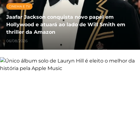
CINEMA E TV
Jaafar Jackson conquista novo papel em
Hollywood e atuará ao lado de Will Smith em
thriller da Amazon
06/08/2026