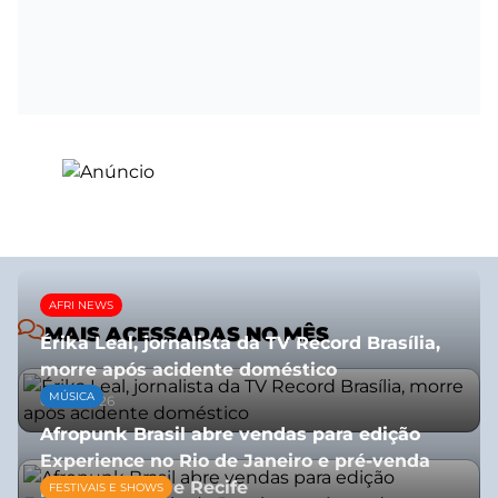
AFRI NEWS
MAIS ACESSADAS NO MÊS
Érika Leal, jornalista da TV Record Brasília,
morre após acidente doméstico
MÚSICA
08/07/2026
Afropunk Brasil abre vendas para edição
Experience no Rio de Janeiro e pré-venda
para Salvador e Recife
FESTIVAIS E SHOWS