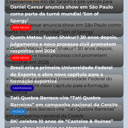
03/08/2026
Daniel Caesar anuncia show em São Paulo
como parte da turnê mundial ‘Son of
Spergy’
AFRI NEWS
05/08/2026
Quem Matou Tupac Shakur? 30 anos depois,
julgamento e novo processo civil prometem
respostas em 2026
AFRI NEWS
05/08/2026
Brasil cria a primeira Universidade Federal
do Esporte e abre novo capítulo para a
formação esportiva
CAMPANHAS
08/07/2026
Tati Quebra Barraco vira “Tati Quebra
Barreiras” em campanha nacional da CeraVe
MÚSICA
08/07/2026
BK’ celebra 10 anos de “Castelos & Ruínas”