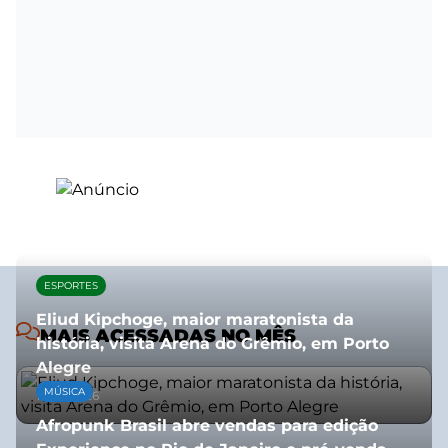
ESPORTES
Eliud Kipchoge, maior maratonista da
MAIS ACESSADAS NO MÊS
história, visita Arena do Grêmio, em Porto
Alegre
MÚSICA
10/07/2026
Afropunk Brasil abre vendas para edição