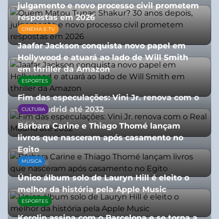
julgamento e novo processo civil prometem
respostas em 2026
CINEMA E TV
05/08/2026
Jaafar Jackson conquista novo papel em
Hollywood e atuará ao lado de Will Smith
em thriller da Amazon
ESPORTES
06/08/2026
Fim das especulações: Vini Jr. renova com o
Real Madrid até 2032
CULTURA
06/08/2026
Bárbara Carine e Thiago Thomé lançam
livros que nasceram após casamento no
Egito
MÚSICA
10/07/2026
Único álbum solo de Lauryn Hill é eleito o
melhor da história pela Apple Music
ESPORTES
06/08/2026
Kerolin assina com o Barcelona e se torna a