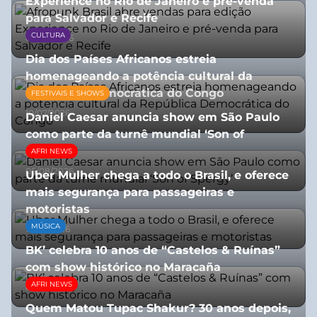
Experience no Rio de Janeiro e pré-venda
para Salvador e Recife
CULTURA
03/08/2026
Dia dos Países Africanos estreia
homenageando a potência cultural da
República Democrática do Congo
FESTIVAIS E SHOWS
10/07/2026
Daniel Caesar anuncia show em São Paulo
como parte da turnê mundial ‘Son of
Spergy’
AFRI NEWS
05/08/2026
Uber Mulher chega a todo o Brasil, e oferece
mais segurança para passageiras e
motoristas
MÚSICA
10/07/2026
BK’ celebra 10 anos de “Castelos & Ruínas”
com show histórico no Maracaña
AFRI NEWS
06/08/2026
Quem Matou Tupac Shakur? 30 anos depois,