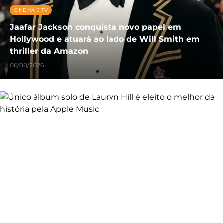
CINEMA E TV
Jaafar Jackson conquista novo papel em
Hollywood e atuará ao lado de Will Smith em
thriller da Amazon
06/08/2026