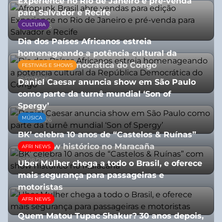
Experience no Rio de Janeiro e pré-venda
para Salvador e Recife
CULTURA
03/08/2026
Dia dos Países Africanos estreia
homenageando a potência cultural da
República Democrática do Congo
FESTIVAIS E SHOWS
10/07/2026
Daniel Caesar anuncia show em São Paulo
como parte da turnê mundial ‘Son of
Spergy’
MÚSICA
05/08/2026
BK’ celebra 10 anos de “Castelos & Ruínas”
com show histórico no Maracaña
AFRI NEWS
06/08/2026
Uber Mulher chega a todo o Brasil, e oferece
mais segurança para passageiras e
motoristas
AFRI NEWS
10/07/2026
Quem Matou Tupac Shakur? 30 anos depois,