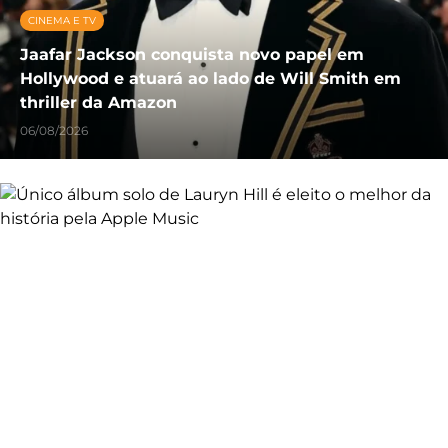
CINEMA E TV
Jaafar Jackson conquista novo papel em
Hollywood e atuará ao lado de Will Smith em
thriller da Amazon
06/08/2026