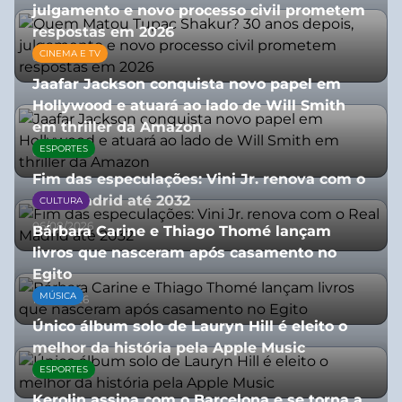
julgamento e novo processo civil prometem
respostas em 2026
CINEMA E TV
05/08/2026
Jaafar Jackson conquista novo papel em
Hollywood e atuará ao lado de Will Smith
em thriller da Amazon
ESPORTES
06/08/2026
Fim das especulações: Vini Jr. renova com o
Real Madrid até 2032
CULTURA
06/08/2026
Bárbara Carine e Thiago Thomé lançam
livros que nasceram após casamento no
Egito
MÚSICA
10/07/2026
Único álbum solo de Lauryn Hill é eleito o
melhor da história pela Apple Music
ESPORTES
06/08/2026
Kerolin assina com o Barcelona e se torna a