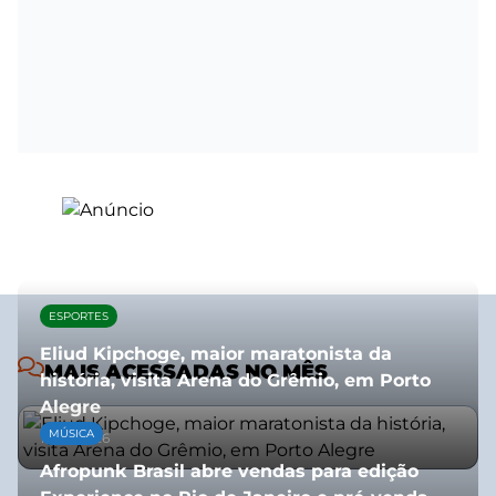
ESPORTES
Eliud Kipchoge, maior maratonista da
MAIS ACESSADAS NO MÊS
história, visita Arena do Grêmio, em Porto
Alegre
MÚSICA
10/07/2026
Afropunk Brasil abre vendas para edição