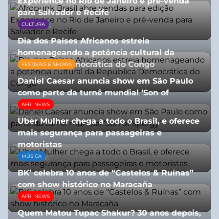
Experience no Rio de Janeiro e pré-venda
para Salvador e Recife
CULTURA
03/08/2026
Dia dos Países Africanos estreia
homenageando a potência cultural da
República Democrática do Congo
FESTIVAIS E SHOWS
10/07/2026
Daniel Caesar anuncia show em São Paulo
como parte da turnê mundial ‘Son of
Spergy’
AFRI NEWS
05/08/2026
Uber Mulher chega a todo o Brasil, e oferece
mais segurança para passageiras e
motoristas
MÚSICA
10/07/2026
BK’ celebra 10 anos de “Castelos & Ruínas”
com show histórico no Maracaña
AFRI NEWS
06/08/2026
Quem Matou Tupac Shakur? 30 anos depois,