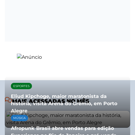
ESPORTES
Eliud Kipchoge, maior maratonista da
MAIS ACESSADAS NO MÊS
história, visita Arena do Grêmio, em Porto
Alegre
MÚSICA
10/07/2026
Afropunk Brasil abre vendas para edição