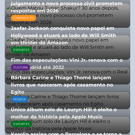
julgamento e novo processo civil prometem
respostas em 2026
CINEMA E TV
05/08/2026
Jaafar Jackson conquista novo papel em
Hollywood e atuará ao lado de Will Smith
em thriller da Amazon
ESPORTES
06/08/2026
Fim das especulações: Vini Jr. renova com o
Real Madrid até 2032
CULTURA
06/08/2026
Bárbara Carine e Thiago Thomé lançam
livros que nasceram após casamento no
Egito
MÚSICA
10/07/2026
Único álbum solo de Lauryn Hill é eleito o
melhor da história pela Apple Music
ESPORTES
06/08/2026
Kerolin assina com o Barcelona e se torna a