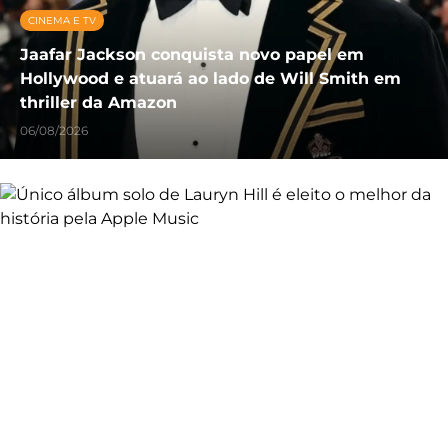
CINEMA E TV
Jaafar Jackson conquista novo papel em
Hollywood e atuará ao lado de Will Smith em
thriller da Amazon
06/08/2026