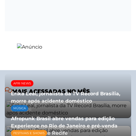
AFRI NEWS
MAIS ACESSADAS NO MÊS
Érika Leal, jornalista da TV Record Brasília,
morre após acidente doméstico
MÚSICA
08/07/2026
Afropunk Brasil abre vendas para edição
Experience no Rio de Janeiro e pré-venda
para Salvador e Recife
FESTIVAIS E SHOWS