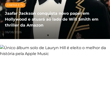
CINEMA E TV
Jaafar Jackson conquista novo papel em
Hollywood e atuará ao lado de Will Smith em
thriller da Amazon
06/08/2026