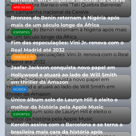
Barreiras” em campanha nacional da CeraVe
AFRI NEWS
08/07/2026
Bronzes do Benin retornam à Nigéria após
mais de um século longe da África
ESPORTES
08/07/2026
Fim das especulações: Vini Jr. renova com o
Real Madrid até 2032
CINEMA E TV
06/08/2026
Jaafar Jackson conquista novo papel em
Hollywood e atuará ao lado de Will Smith
em thriller da Amazon
MÚSICA
06/08/2026
Único álbum solo de Lauryn Hill é eleito o
melhor da história pela Apple Music
ESPORTES
06/08/2026
Kerolin assina com o Barcelona e se torna a
brasileira mais cara da história após