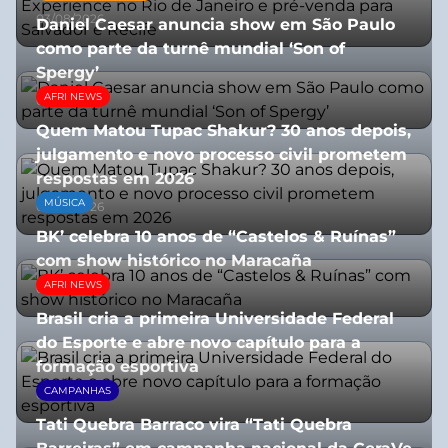
03/08/2026
Daniel Caesar anuncia show em São Paulo
como parte da turnê mundial ‘Son of
Spergy’
AFRI NEWS
05/08/2026
Quem Matou Tupac Shakur? 30 anos depois,
julgamento e novo processo civil prometem
respostas em 2026
MÚSICA
05/08/2026
BK’ celebra 10 anos de “Castelos & Ruínas”
com show histórico no Maracaña
AFRI NEWS
06/08/2026
Brasil cria a primeira Universidade Federal
do Esporte e abre novo capítulo para a
formação esportiva
CAMPANHAS
08/07/2026
Tati Quebra Barraco vira “Tati Quebra