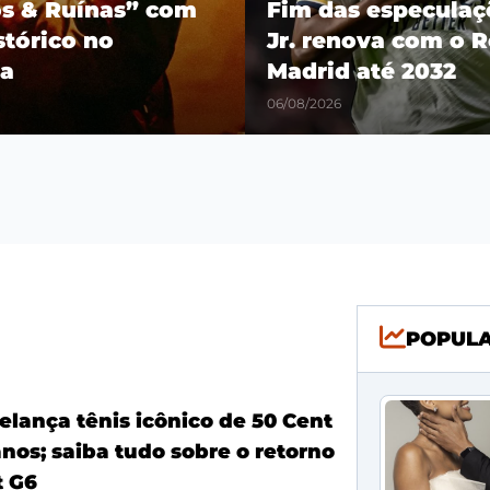
os & Ruínas” com
Fim das especulaçõ
stórico no
Jr. renova com o R
a
Madrid até 2032
06/08/2026
POPUL
elança tênis icônico de 50 Cent
nos; saiba tudo sobre o retorno
t G6