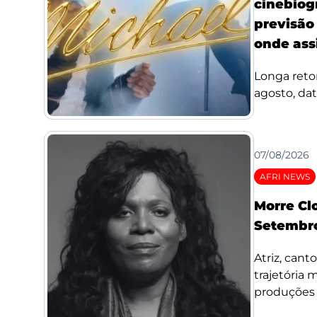
cinebiog
previsão 
onde assi
Longa reto
agosto, da
07/08/2026
AFRI NEWS
Morre Cl
Setembro
Atriz, cant
trajetória
produções d