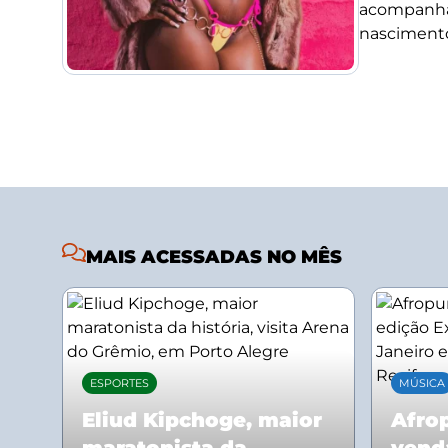
acompanha
nascimento
MAIS ACESSADAS NO MÊS
ESPORTES
MÚSICA
Eliud Kipchoge, maior
Afrop
maratonista da
vend