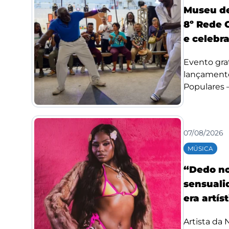
Museu de
8º Rede 
e celebr
Evento grat
lançamento
Populares –.
07/08/2026
MÚSICA
“Dedo no
sensuali
era artís
Artista da