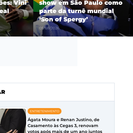
es: Vini
show em São Paulo como
eal
parte da turnê mundial
‘Son of Spergy’
05/08/2026
AR
ENTRETENIMENTO
Ágata Moura e Renan Justino, de
Casamento às Cegas 3, renovam
votos após mais de um ano juntos