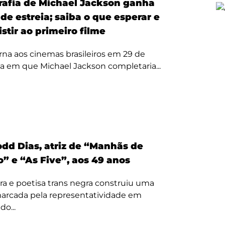
rafia de Michael Jackson ganha
de estreia; saiba o que esperar e
stir ao primeiro filme
rna aos cinemas brasileiros em 29 de
ta em que Michael Jackson completaria...
odd Dias, atriz de “Manhãs de
” e “As Five”, aos 49 anos
ora e poetisa trans negra construiu uma
 marcada pela representatividade em
o...