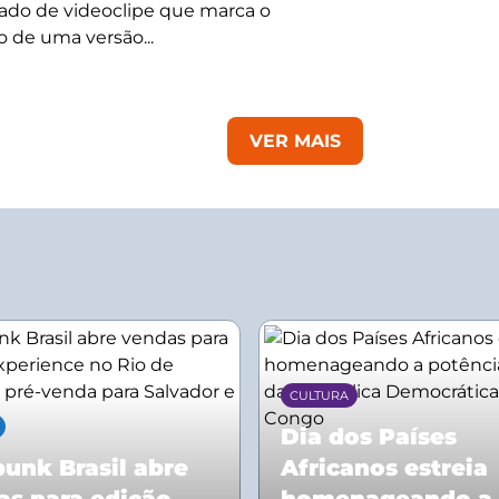
do de videoclipe que marca o
 de uma versão...
VER MAIS
CULTURA
Dia dos Países
unk Brasil abre
Africanos estreia
as para edição
homenageando a