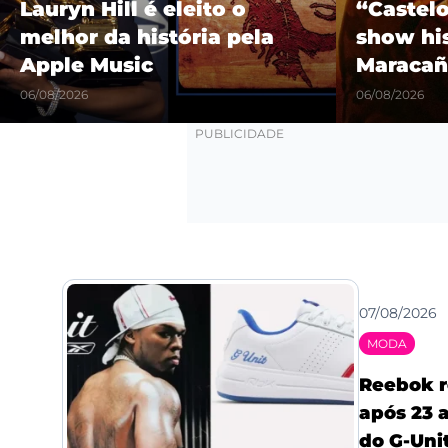
Lauryn Hill é eleito o
“Castel
melhor da história pela
show hi
Apple Music
Maracañ
06/08/2026
06/08/2026
07/08/2026
MODA
Reebok r
após 23 a
do G-Uni