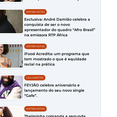
ENTREVISTAS
Exclusiva: André Damião celebra a
conquista de ser o novo
apresentador do quadro “Afro Brasil”
na emissora RTP África
ENTREVISTAS
iFood Acredita: um programa que
tem mostrado o que é equidade
racial na prática
COLUNISTAS
FEYJÃO celebra aniversário e
lançamento do seu novo single
“Gafe”.
ENTREVISTAS
Thelminha comanda a segunda