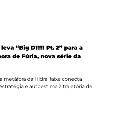
eva “Big D!!!!! Pt. 2” para a
nora de Fúria, nova série da
a metáfora da Hidra, faixa conecta
, estratégia e autoestima à trajetória de