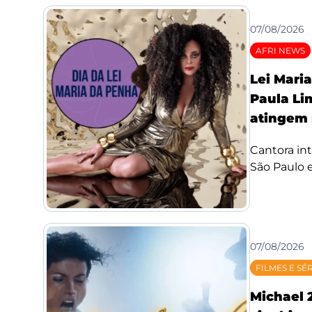
07/08/2026
AFRI NEWS
Lei Mari
Paula Li
atingem 
Cantora int
São Paulo e
07/08/2026
FILMES E SÉ
Michael 