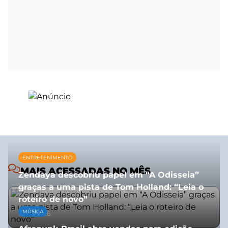
ENTRETENIMENTO
MAIS ACESSADAS NO MÊS
Zendaya descobriu papel em “A Odisseia”
graças a uma pista de Tom Holland: “Leia o
roteiro de novo”
MÚSICA
10/07/2026