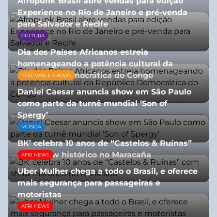
Afropunk Brasil abre vendas para edição
Experience no Rio de Janeiro e pré-venda
para Salvador e Recife
CULTURA
03/08/2026
Dia dos Países Africanos estreia
homenageando a potência cultural da
República Democrática do Congo
FESTIVAIS E SHOWS
10/07/2026
Daniel Caesar anuncia show em São Paulo
como parte da turnê mundial ‘Son of
Spergy’
MÚSICA
05/08/2026
BK’ celebra 10 anos de “Castelos & Ruínas”
com show histórico no Maracaña
AFRI NEWS
06/08/2026
Uber Mulher chega a todo o Brasil, e oferece
mais segurança para passageiras e
motoristas
AFRI NEWS
10/07/2026