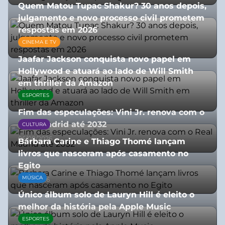
Quem Matou Tupac Shakur? 30 anos depois,
julgamento e novo processo civil prometem
respostas em 2026
CINEMA E TV
05/08/2026
Jaafar Jackson conquista novo papel em
Hollywood e atuará ao lado de Will Smith
em thriller da Amazon
ESPORTES
06/08/2026
Fim das especulações: Vini Jr. renova com o
Real Madrid até 2032
CULTURA
06/08/2026
Bárbara Carine e Thiago Thomé lançam
livros que nasceram após casamento no
Egito
MÚSICA
10/07/2026
Único álbum solo de Lauryn Hill é eleito o
melhor da história pela Apple Music
ESPORTES
06/08/2026