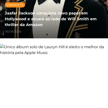
CINEMA E TV
Jaafar Jackson conquista novo papel em
Hollywood e atuará ao lado de Will Smith em
thriller da Amazon
06/08/2026