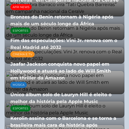
Barreiras” em campanha nacional da CeraVe
AFRI NEWS
08/07/2026
Bronzes do Benin retornam à Nigéria após
mais de um século longe da África
ESPORTES
08/07/2026
Fim das especulações: Vini Jr. renova com o
Real Madrid até 2032
CINEMA E TV
06/08/2026
Jaafar Jackson conquista novo papel em
Hollywood e atuará ao lado de Will Smith
em thriller da Amazon
MÚSICA
06/08/2026
Único álbum solo de Lauryn Hill é eleito o
melhor da história pela Apple Music
ESPORTES
06/08/2026
Kerolin assina com o Barcelona e se torna a
brasileira mais cara da história após