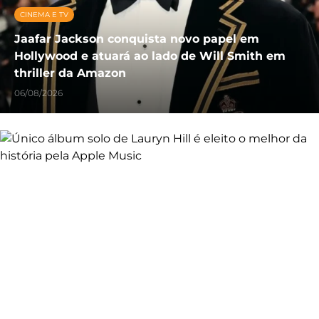
CINEMA E TV
Jaafar Jackson conquista novo papel em
Hollywood e atuará ao lado de Will Smith em
thriller da Amazon
06/08/2026