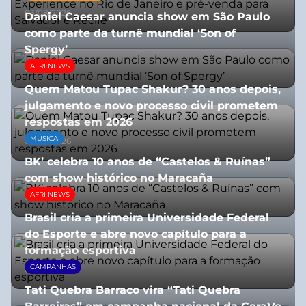
03/08/2026
Daniel Caesar anuncia show em São Paulo
como parte da turnê mundial ‘Son of
Spergy’
AFRI NEWS
05/08/2026
Quem Matou Tupac Shakur? 30 anos depois,
julgamento e novo processo civil prometem
respostas em 2026
MÚSICA
05/08/2026
BK’ celebra 10 anos de “Castelos & Ruínas”
com show histórico no Maracaña
AFRI NEWS
06/08/2026
Brasil cria a primeira Universidade Federal
do Esporte e abre novo capítulo para a
formação esportiva
CAMPANHAS
08/07/2026
Tati Quebra Barraco vira “Tati Quebra