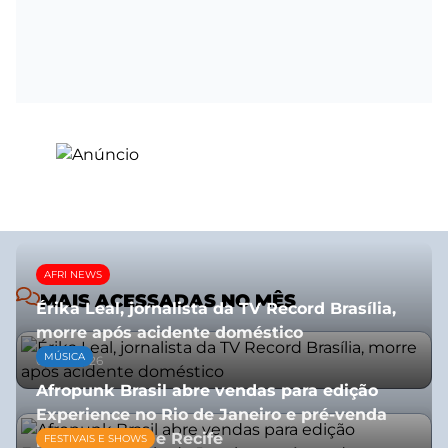
AFRI NEWS
MAIS ACESSADAS NO MÊS
Érika Leal, jornalista da TV Record Brasília,
morre após acidente doméstico
MÚSICA
08/07/2026
Afropunk Brasil abre vendas para edição
Experience no Rio de Janeiro e pré-venda
para Salvador e Recife
FESTIVAIS E SHOWS