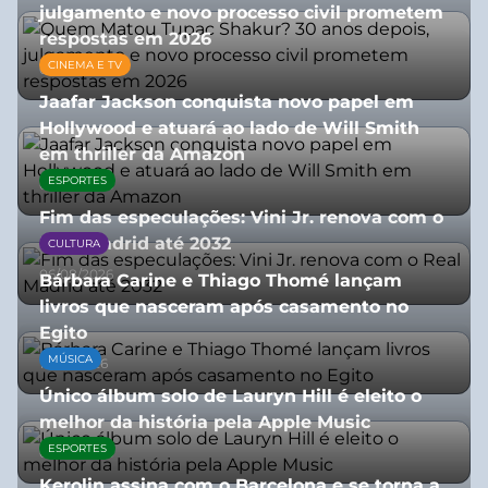
julgamento e novo processo civil prometem
respostas em 2026
CINEMA E TV
05/08/2026
Jaafar Jackson conquista novo papel em
Hollywood e atuará ao lado de Will Smith
em thriller da Amazon
ESPORTES
06/08/2026
Fim das especulações: Vini Jr. renova com o
Real Madrid até 2032
CULTURA
06/08/2026
Bárbara Carine e Thiago Thomé lançam
livros que nasceram após casamento no
Egito
MÚSICA
10/07/2026
Único álbum solo de Lauryn Hill é eleito o
melhor da história pela Apple Music
ESPORTES
06/08/2026
Kerolin assina com o Barcelona e se torna a