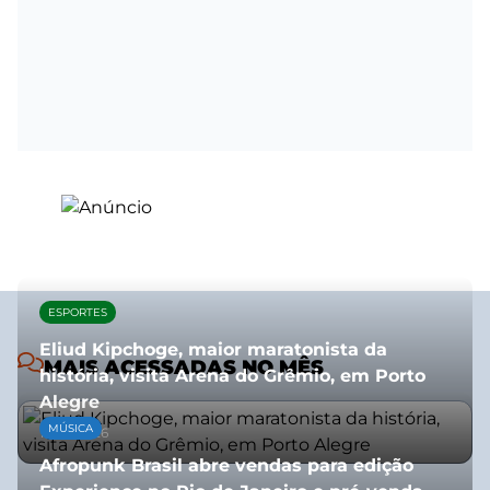
ESPORTES
Eliud Kipchoge, maior maratonista da
MAIS ACESSADAS NO MÊS
história, visita Arena do Grêmio, em Porto
Alegre
MÚSICA
10/07/2026
Afropunk Brasil abre vendas para edição