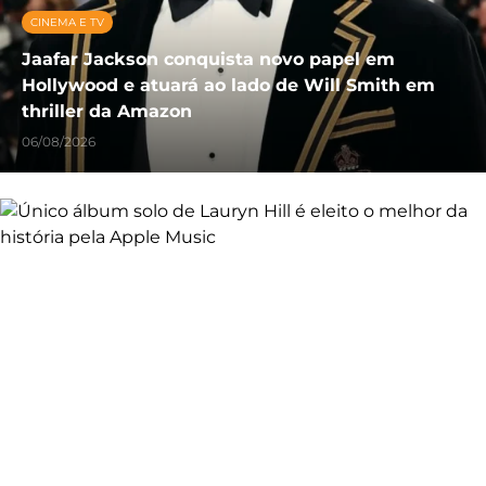
CINEMA E TV
Jaafar Jackson conquista novo papel em
Hollywood e atuará ao lado de Will Smith em
thriller da Amazon
06/08/2026