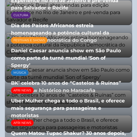
Experience no Rio de Janeiro e pré-venda
para Salvador e Recife
CULTURA
03/08/2026
Dia dos Países Africanos estreia
homenageando a potência cultural da
República Democrática do Congo
FESTIVAIS E SHOWS
10/07/2026
Daniel Caesar anuncia show em São Paulo
como parte da turnê mundial ‘Son of
Spergy’
MÚSICA
05/08/2026
BK’ celebra 10 anos de “Castelos & Ruínas”
com show histórico no Maracaña
AFRI NEWS
06/08/2026
Uber Mulher chega a todo o Brasil, e oferece
mais segurança para passageiras e
motoristas
AFRI NEWS
10/07/2026
Quem Matou Tupac Shakur? 30 anos depois,