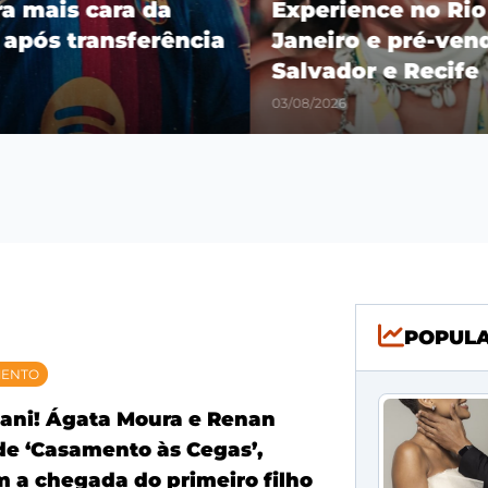
ra mais cara da
Experience no Rio
 após transferência
Janeiro e pré-vend
Salvador e Recife
03/08/2026
POPUL
MENTO
ani! Ágata Moura e Renan
 de ‘Casamento às Cegas’,
 a chegada do primeiro filho