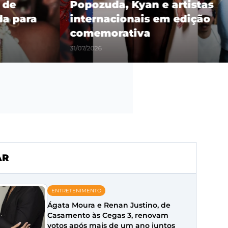
 de
Popozuda, Kyan e artistas
a para
internacionais em edição
comemorativa
31/07/2026
AR
ENTRETENIMENTO
Ágata Moura e Renan Justino, de
Casamento às Cegas 3, renovam
votos após mais de um ano juntos