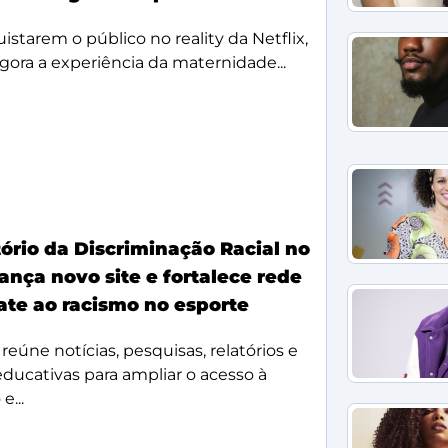
starem o público no reality da Netflix,
agora a experiência da maternidade...
ório da Discriminação Racial no
ança novo site e fortalece rede
te ao racismo no esporte
reúne notícias, pesquisas, relatórios e
 educativas para ampliar o acesso à
e...