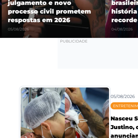
julgamento e novo
brasilei
processo civil prometem
história
respostas em 2026
recorde
05/08/2026
04/08/2026
05/08/2026
ENTRETENI
Nasceu S
Justino,
anunciam