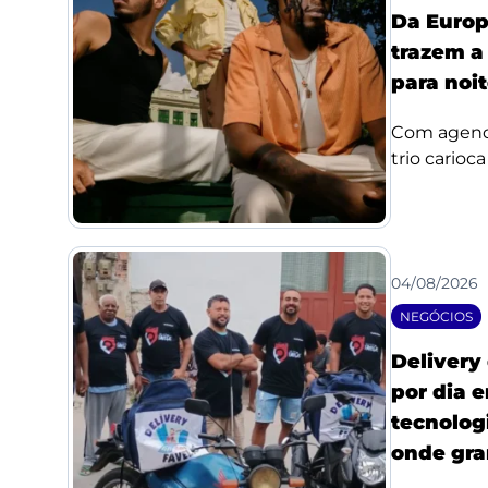
Da Europ
trazem a
para noi
Com agenda
trio carioc
04/08/2026
NEGÓCIOS
Delivery
por dia 
tecnologi
onde gra