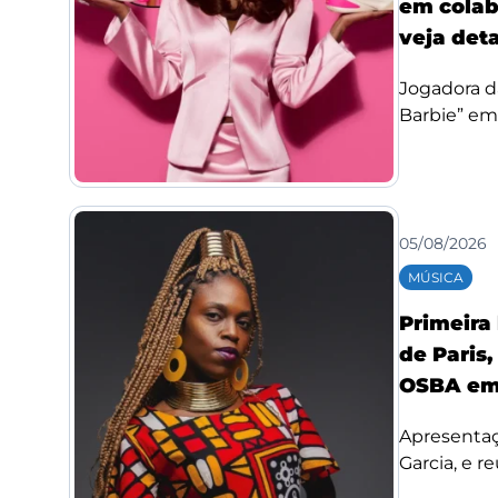
em colab
veja det
Jogadora d
Barbie” em
05/08/2026
MÚSICA
Primeira
de Paris,
OSBA em
Apresentaç
Garcia, e re