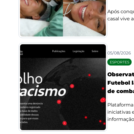
Após conqui
casal vive 
05/08/2026
ESPORTES
Observat
Futebol l
de comba
Plataforma 
iniciativas
informação 