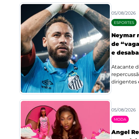
05/08/2026
ESPORTES
Neymar r
de “vaga
e desaba
Atacante d
repercussã
dirigentes 
05/08/2026
MODA
Angel Re