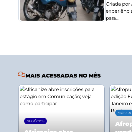
Criada por
experiência
para...
MAIS ACESSADAS NO MÊS
MÚSICA
NEGÓCIOS
Afrop
Africanize abre
vend