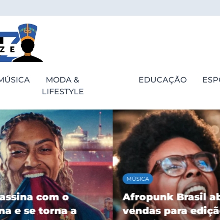
MÚSICA
MODA &
EDUCAÇÃO
ESP
LIFESTYLE
MÚSICA
assina com o
Afropunk Brasil ab
a e se torna a
vendas para ediçã