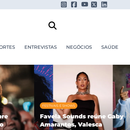
ORTES
ENTREVISTAS
NEGÓCIOS
SAÚDE
FESTIVAIS E SHOWS
re
Favela Sounds reúne Gaby
o
Amarantos, Valesca