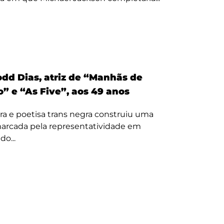
odd Dias, atriz de “Manhãs de
” e “As Five”, aos 49 anos
ora e poetisa trans negra construiu uma
 marcada pela representatividade em
o...