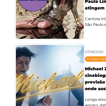
Paula Li
atingem 
Cantora int
São Paulo e
07/08/2026
FILMES E SÉ
Michael 
cinebiog
previsão 
onde assi
Longa reto
agosto, da