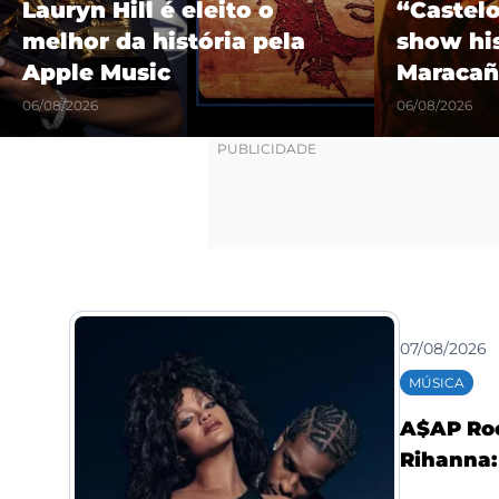
Lauryn Hill é eleito o
“Castel
melhor da história pela
show hi
Apple Music
Maracañ
06/08/2026
06/08/2026
07/08/2026
MÚSICA
A$AP Roc
Rihanna: