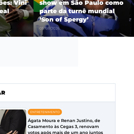
es: Vini
show em São Paulo como
eal
parte da turnê mundial
‘Son of Spergy’
05/08/2026
AR
ENTRETENIMENTO
Ágata Moura e Renan Justino, de
Casamento às Cegas 3, renovam
votos após mais de um ano juntos