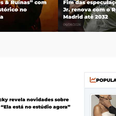
os & Ruínas” com
Fim das especulaçõ
stórico no
Jr. renova com o R
a
Madrid até 2032
06/08/2026
POPUL
ky revela novidades sobre
 “Ela está no estúdio agora”