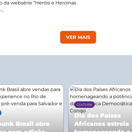
 da websérie “Heróis e Heroínas
..
VER MAIS
CULTURA
Dia dos Países
unk Brasil abre
Africanos estreia
as para edição
homenageando a