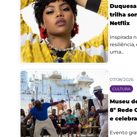
Duquesa l
trilha so
Netflix
Inspirada n
resiliência
uma...
07/08/2026
CULTURA
Museu de
8º Rede 
e celebr
Evento grat