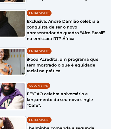
ENTREVISTAS
Exclusiva: André Damião celebra a
conquista de ser o novo
apresentador do quadro “Afro Brasil”
na emissora RTP África
ENTREVISTAS
iFood Acredita: um programa que
tem mostrado o que é equidade
racial na prática
COLUNISTAS
FEYJÃO celebra aniversário e
lançamento do seu novo single
“Gafe”.
ENTREVISTAS
Thelminha comanda a segunda