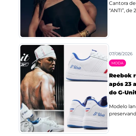
Cantora de
“ANTI”, de 
07/08/2026
MODA
Reebok r
após 23 a
do G-Uni
Modelo lan
preservando