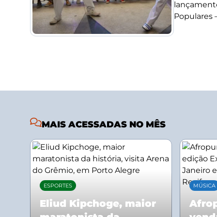
lançamento
Populares –.
MAIS ACESSADAS NO MÊS
ESPORTES
MÚSICA
Eliud Kipchoge, maior
Afrop
maratonista da
vend