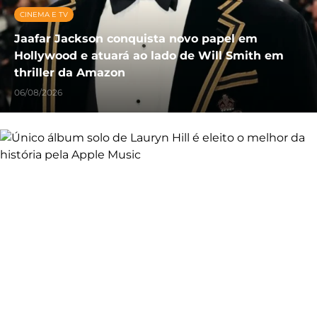
CINEMA E TV
Jaafar Jackson conquista novo papel em
Hollywood e atuará ao lado de Will Smith em
thriller da Amazon
06/08/2026