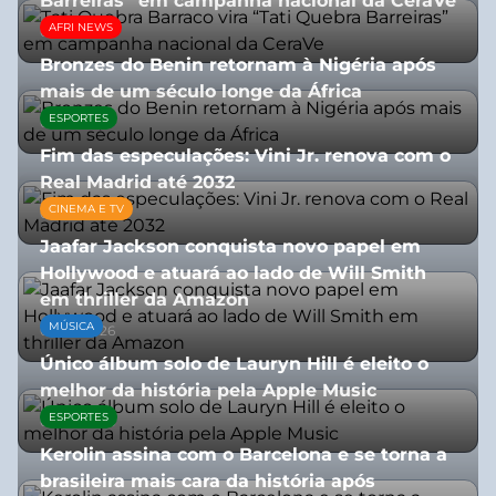
Barreiras” em campanha nacional da CeraVe
AFRI NEWS
08/07/2026
Bronzes do Benin retornam à Nigéria após
mais de um século longe da África
ESPORTES
08/07/2026
Fim das especulações: Vini Jr. renova com o
Real Madrid até 2032
CINEMA E TV
06/08/2026
Jaafar Jackson conquista novo papel em
Hollywood e atuará ao lado de Will Smith
em thriller da Amazon
MÚSICA
06/08/2026
Único álbum solo de Lauryn Hill é eleito o
melhor da história pela Apple Music
ESPORTES
06/08/2026
Kerolin assina com o Barcelona e se torna a
brasileira mais cara da história após