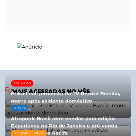
AFRI NEWS
MAIS ACESSADAS NO MÊS
Érika Leal, jornalista da TV Record Brasília,
morre após acidente doméstico
MÚSICA
08/07/2026
Afropunk Brasil abre vendas para edição
Experience no Rio de Janeiro e pré-venda
para Salvador e Recife
FESTIVAIS E SHOWS