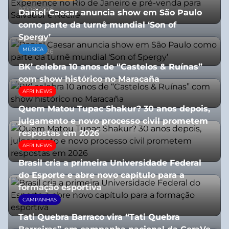
03/08/2026
Daniel Caesar anuncia show em São Paulo
como parte da turnê mundial ‘Son of
Spergy’
MÚSICA
05/08/2026
BK’ celebra 10 anos de “Castelos & Ruínas”
com show histórico no Maracaña
AFRI NEWS
06/08/2026
Quem Matou Tupac Shakur? 30 anos depois,
julgamento e novo processo civil prometem
respostas em 2026
AFRI NEWS
05/08/2026
Brasil cria a primeira Universidade Federal
do Esporte e abre novo capítulo para a
formação esportiva
CAMPANHAS
08/07/2026
Tati Quebra Barraco vira “Tati Quebra