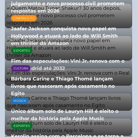
julgamento e novo processo civil prometem
respostas em 2026
CINEMA E TV
05/08/2026
Jaafar Jackson conquista novo papel em
Hollywood e atuará ao lado de Will Smith
em thriller da Amazon
ESPORTES
06/08/2026
Fim das especulações: Vini Jr. renova com o
Real Madrid até 2032
CULTURA
06/08/2026
Bárbara Carine e Thiago Thomé lançam
livros que nasceram após casamento no
Egito
MÚSICA
10/07/2026
Único álbum solo de Lauryn Hill é eleito o
melhor da história pela Apple Music
ESPORTES
06/08/2026
Kerolin assina com o Barcelona e se torna a