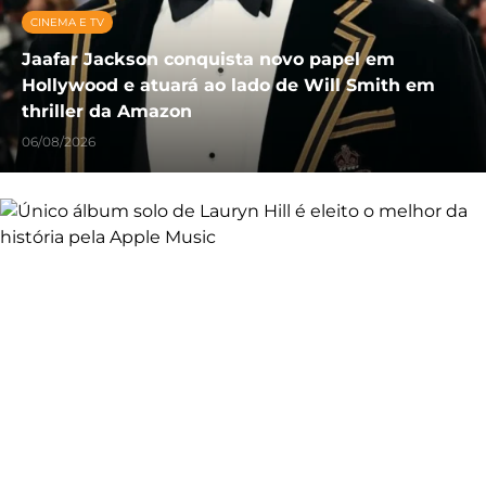
CINEMA E TV
Jaafar Jackson conquista novo papel em
Hollywood e atuará ao lado de Will Smith em
thriller da Amazon
06/08/2026