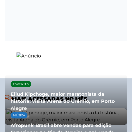
ESPORTES
Eliud Kipchoge, maior maratonista da
MAIS ACESSADAS NO MÊS
história, visita Arena do Grêmio, em Porto
Alegre
MÚSICA
10/07/2026
Afropunk Brasil abre vendas para edição