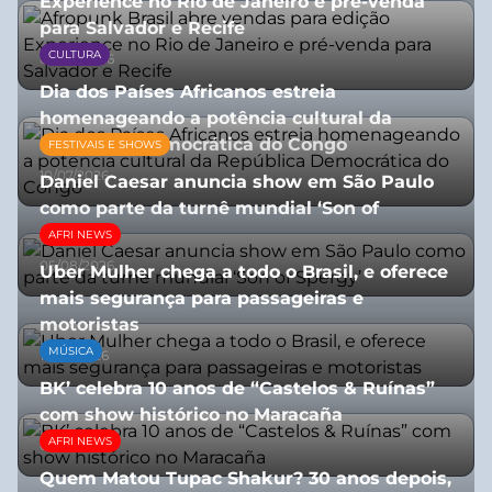
Experience no Rio de Janeiro e pré-venda
para Salvador e Recife
CULTURA
03/08/2026
Dia dos Países Africanos estreia
homenageando a potência cultural da
República Democrática do Congo
FESTIVAIS E SHOWS
10/07/2026
Daniel Caesar anuncia show em São Paulo
como parte da turnê mundial ‘Son of
Spergy’
AFRI NEWS
05/08/2026
Uber Mulher chega a todo o Brasil, e oferece
mais segurança para passageiras e
motoristas
MÚSICA
10/07/2026
BK’ celebra 10 anos de “Castelos & Ruínas”
com show histórico no Maracaña
AFRI NEWS
06/08/2026
Quem Matou Tupac Shakur? 30 anos depois,