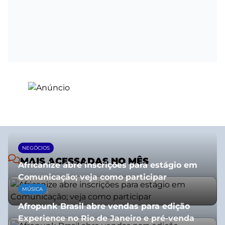
NEGÓCIOS
MAIS ACESSADAS NO MÊS
Africanize abre inscrições para estágio em
Comunicação; veja como participar
MÚSICA
13/01/2026
Afropunk Brasil abre vendas para edição
Experience no Rio de Janeiro e pré-venda