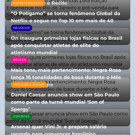
para Salvador e Recife
ENTRETENIMENTO
03/08/2026
“O Polígamo” se torna fenômeno Global da
Netflix e segue no Top 10 em mais de 40
países
NEGÓCIOS
07/07/2026
On inaugura primeiras lojas físicas no Brasil
após conquistar atletas de elite do
atletismo mundial
BELEZA
07/07/2026
Mais tons, mais pertencimento: Negra Rosa
lança 16 tonalidades de base durante o Mês
da Mulher Negra
FESTIVAIS E SHOWS
28/07/2026
Daniel Caesar anuncia show em São Paulo
como parte da turnê mundial ‘Son of
Spergy’
ESPORTES
05/08/2026
Arsenal quer Vini Jr. e prepara salário
recorde para convencer brasileiro