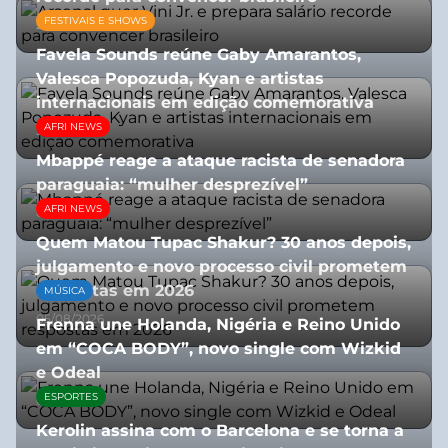
FESTIVAIS E SHOWS
27/07/2026
Favela Sounds reúne Gaby Amarantos,
Valesca Popozuda, Kyan e artistas
internacionais em edição comemorativa
AFRI NEWS
31/07/2026
Mbappé reage a ataque racista de senadora
paraguaia: “mulher desprezível”
AFRI NEWS
07/07/2026
Quem Matou Tupac Shakur? 30 anos depois,
julgamento e novo processo civil prometem
respostas em 2026
MÚSICA
05/08/2026
Frenna une Holanda, Nigéria e Reino Unido
em “COCA BODY”, novo single com Wizkid
e Odeal
ESPORTES
07/07/2026
Kerolin assina com o Barcelona e se torna a