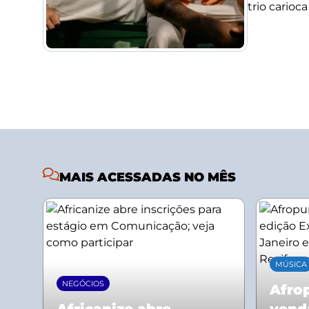
trio carioc
MAIS ACESSADAS NO MÊS
MÚSICA
NEGÓCIOS
Afrop
Africanize abre
vend