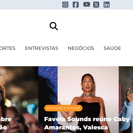
ORTES
ENTREVISTAS
NEGÓCIOS
SAÚDE
FESTIVAIS E SHOWS
re
Favela Sounds reúne Gaby
o
Amarantos, Valesca