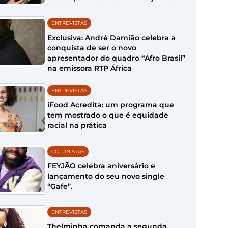
ENTREVISTAS
Exclusiva: André Damião celebra a
conquista de ser o novo
apresentador do quadro “Afro Brasil”
na emissora RTP África
ENTREVISTAS
iFood Acredita: um programa que
tem mostrado o que é equidade
racial na prática
COLUNISTAS
FEYJÃO celebra aniversário e
lançamento do seu novo single
“Gafe”.
ENTREVISTAS
Thelminha comanda a segunda