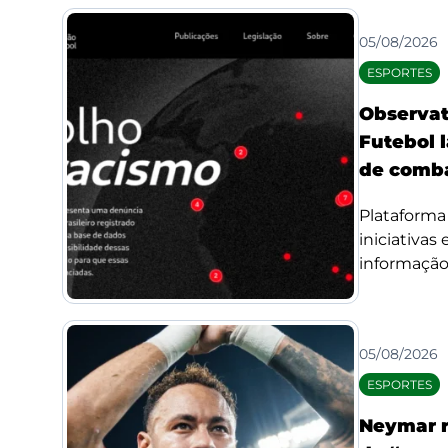
05/08/2026
ESPORTES
Observat
Futebol l
de comba
Plataforma 
iniciativas
informação 
05/08/2026
ESPORTES
Neymar r