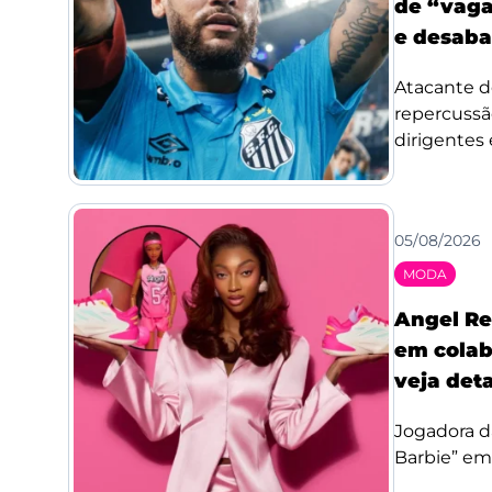
de “vaga
e desaba
Atacante d
repercussã
dirigentes 
05/08/2026
MODA
Angel Re
em colab
veja det
Jogadora d
Barbie” em