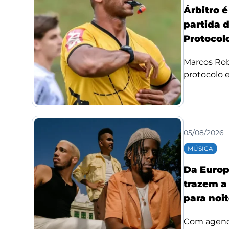
Árbitro 
partida 
Protocolo
Marcos Rob
protocolo e 
05/08/2026
MÚSICA
Da Europ
trazem a
para noi
Com agenda