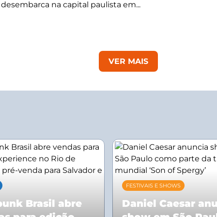
a desembarca na capital paulista em...
VER MAIS
FESTIVAIS E SHOWS
unk Brasil abre
Daniel Caesar an
as para edição
show em São Pau