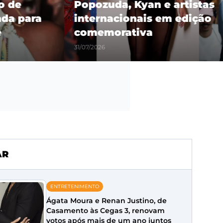
 de
Popozuda, Kyan e artistas
a para
internacionais em edição
comemorativa
31/07/2026
AR
ENTRETENIMENTO
Ágata Moura e Renan Justino, de
Casamento às Cegas 3, renovam
votos após mais de um ano juntos