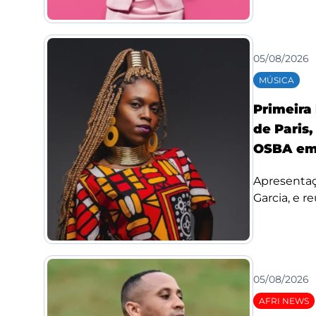
05/08/2026
MÚSICA
Primeira
de Paris,
OSBA em
Apresentaç
Garcia, e re
05/08/2026
AFRI NEWS