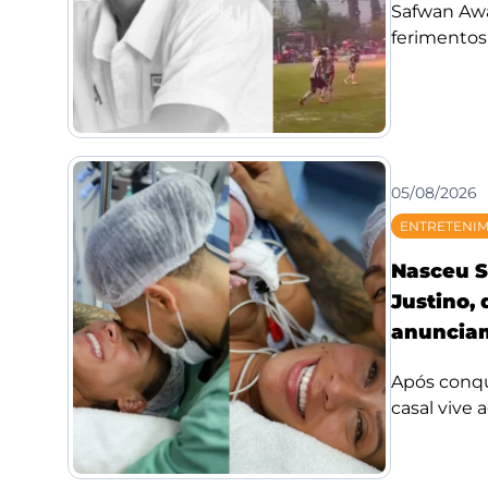
Safwan Awae
ferimentos;
05/08/2026
ENTRETENI
Nasceu S
Justino,
anunciam
Após conqui
casal vive 