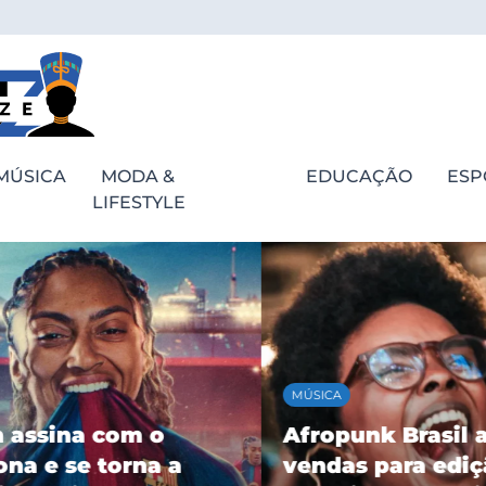
MÚSICA
MODA &
EDUCAÇÃO
ESP
LIFESTYLE
MÚSICA
assina com o
Afropunk Brasil ab
a e se torna a
vendas para ediçã