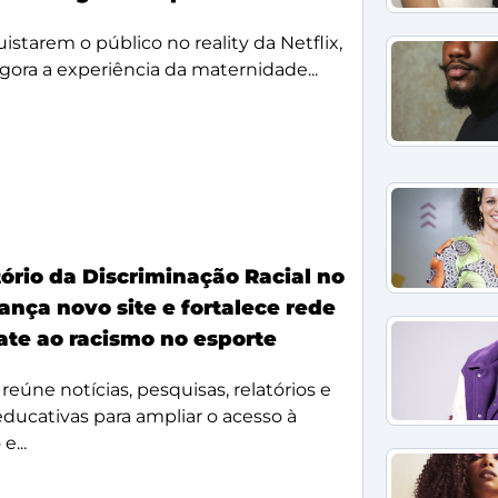
starem o público no reality da Netflix,
agora a experiência da maternidade...
ório da Discriminação Racial no
ança novo site e fortalece rede
te ao racismo no esporte
reúne notícias, pesquisas, relatórios e
 educativas para ampliar o acesso à
e...