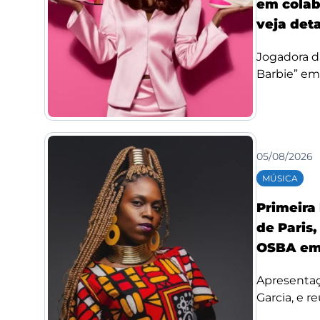
em colab
veja det
Jogadora d
Barbie” em
05/08/2026
MÚSICA
Primeira
de Paris,
OSBA em
Apresentaç
Garcia, e re