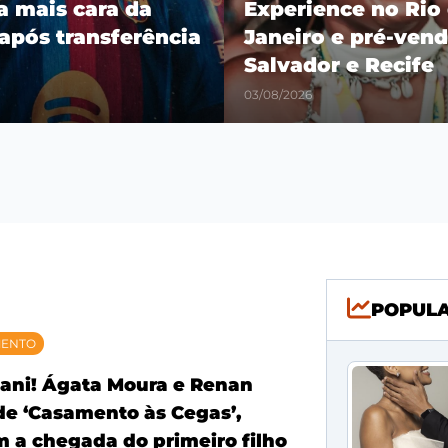
ra mais cara da
Experience no Rio
 após transferência
Janeiro e pré-vend
Salvador e Recife
03/08/2026
POPUL
MENTO
ani! Ágata Moura e Renan
 de ‘Casamento às Cegas’,
 a chegada do primeiro filho