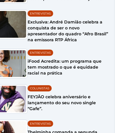
ENTREVISTAS
Exclusiva: André Damião celebra a
conquista de ser o novo
apresentador do quadro “Afro Brasil”
na emissora RTP África
ENTREVISTAS
iFood Acredita: um programa que
tem mostrado o que é equidade
racial na prática
COLUNISTAS
FEYJÃO celebra aniversário e
lançamento do seu novo single
“Gafe”.
ENTREVISTAS
Thelminha comanda a segunda