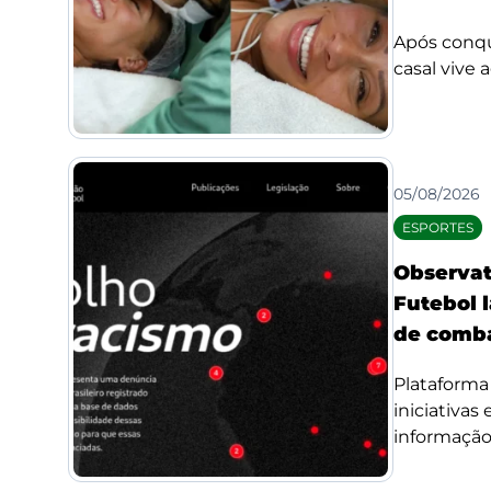
Após conqui
casal vive 
05/08/2026
ESPORTES
Observat
Futebol l
de comba
Plataforma 
iniciativas
informação 