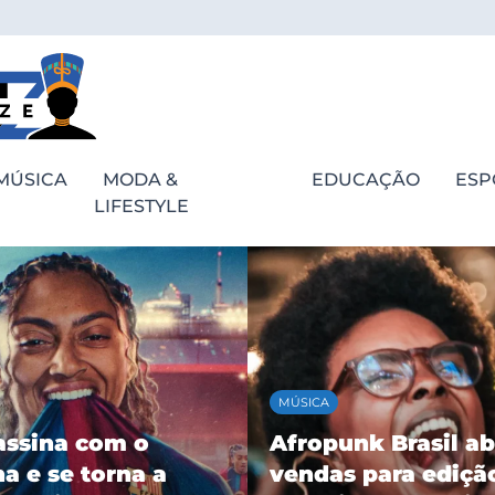
MÚSICA
MODA &
EDUCAÇÃO
ESP
LIFESTYLE
MÚSICA
assina com o
Afropunk Brasil ab
a e se torna a
vendas para ediçã