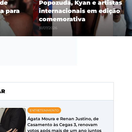
 de
Popozuda, Kyan e artistas
a para
internacionais em edição
comemorativa
31/07/2026
AR
ENTRETENIMENTO
Ágata Moura e Renan Justino, de
Casamento às Cegas 3, renovam
votos após mais de um ano juntos