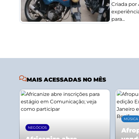
Criada por
experiência
para...
MAIS ACESSADAS NO MÊS
MÚSICA
NEGÓCIOS
Afrop
Africanize abre
vend