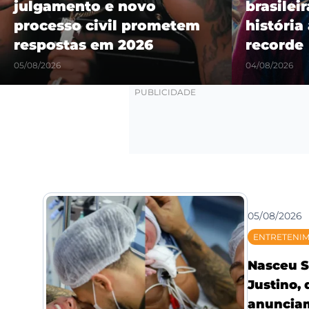
julgamento e novo
brasilei
processo civil prometem
história
respostas em 2026
recorde
05/08/2026
04/08/2026
05/08/2026
ENTRETENI
Nasceu S
Justino,
anunciam