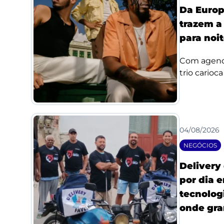
Da Europ
trazem a
para noi
Com agenda
trio carioc
04/08/2026
NEGÓCIOS
Delivery
por dia 
tecnologi
onde gra