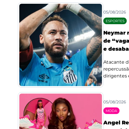
05/08/2026
ESPORTES
Neymar r
de “vaga
e desaba
Atacante d
repercussã
dirigentes 
05/08/2026
MODA
Angel Re