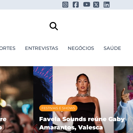
ORTES
ENTREVISTAS
NEGÓCIOS
SAÚDE
FESTIVAIS E SHOWS
re
Favela Sounds reúne Gaby
o
Amarantos, Valesca