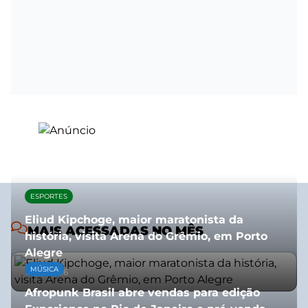
ESPORTES
Eliud Kipchoge, maior maratonista da
MAIS ACESSADAS NO MÊS
história, visita Arena do Grêmio, em Porto
Alegre
MÚSICA
10/07/2026
Afropunk Brasil abre vendas para edição