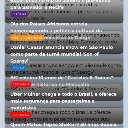
Experience no Rio de Janeiro e pré-venda
para Salvador e Recife
CULTURA
03/08/2026
Dia dos Países Africanos estreia
homenageando a potência cultural da
República Democrática do Congo
FESTIVAIS E SHOWS
10/07/2026
Daniel Caesar anuncia show em São Paulo
como parte da turnê mundial ‘Son of
Spergy’
MÚSICA
05/08/2026
BK’ celebra 10 anos de “Castelos & Ruínas”
com show histórico no Maracaña
AFRI NEWS
06/08/2026
Uber Mulher chega a todo o Brasil, e oferece
mais segurança para passageiras e
motoristas
AFRI NEWS
10/07/2026
Quem Matou Tupac Shakur? 30 anos depois,