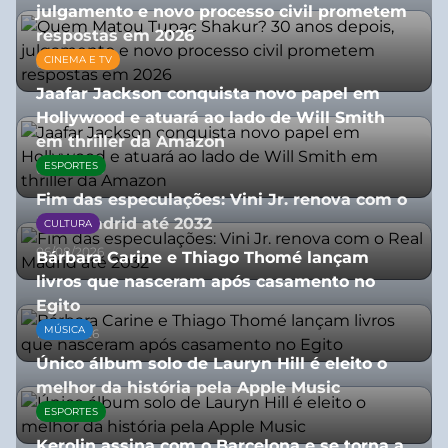
julgamento e novo processo civil prometem
respostas em 2026
CINEMA E TV
05/08/2026
Jaafar Jackson conquista novo papel em
Hollywood e atuará ao lado de Will Smith
em thriller da Amazon
ESPORTES
06/08/2026
Fim das especulações: Vini Jr. renova com o
Real Madrid até 2032
CULTURA
06/08/2026
Bárbara Carine e Thiago Thomé lançam
livros que nasceram após casamento no
Egito
MÚSICA
10/07/2026
Único álbum solo de Lauryn Hill é eleito o
melhor da história pela Apple Music
ESPORTES
06/08/2026
Kerolin assina com o Barcelona e se torna a