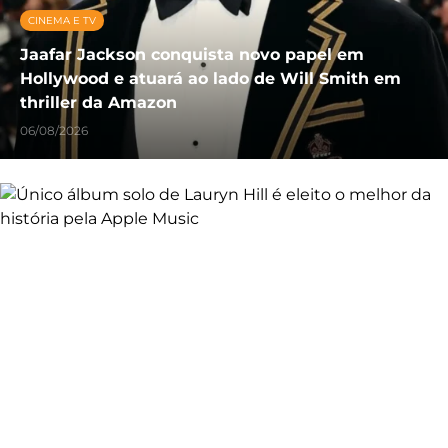
CINEMA E TV
Jaafar Jackson conquista novo papel em
Hollywood e atuará ao lado de Will Smith em
thriller da Amazon
06/08/2026