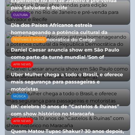
Experience no Rio de Janeiro e pré-venda
para Salvador e Recife
CULTURA
03/08/2026
Dia dos Países Africanos estreia
homenageando a potência cultural da
República Democrática do Congo
FESTIVAIS E SHOWS
10/07/2026
Daniel Caesar anuncia show em São Paulo
como parte da turnê mundial ‘Son of
Spergy’
AFRI NEWS
05/08/2026
Uber Mulher chega a todo o Brasil, e oferece
mais segurança para passageiras e
motoristas
MÚSICA
10/07/2026
BK’ celebra 10 anos de “Castelos & Ruínas”
com show histórico no Maracaña
AFRI NEWS
06/08/2026
Quem Matou Tupac Shakur? 30 anos depois,