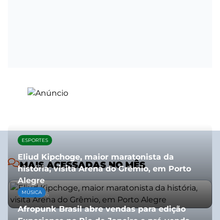
ESPORTES
Eliud Kipchoge, maior maratonista da
MAIS ACESSADAS NO MÊS
história, visita Arena do Grêmio, em Porto
Alegre
MÚSICA
10/07/2026
Afropunk Brasil abre vendas para edição