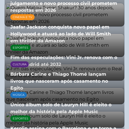
julgamento e novo processo civil prometem
respostas em 2026
CINEMA E TV
05/08/2026
Jaafar Jackson conquista novo papel em
Hollywood e atuará ao lado de Will Smith
em thriller da Amazon
ESPORTES
06/08/2026
Fim das especulações: Vini Jr. renova com o
Real Madrid até 2032
CULTURA
06/08/2026
Bárbara Carine e Thiago Thomé lançam
livros que nasceram após casamento no
Egito
MÚSICA
10/07/2026
Único álbum solo de Lauryn Hill é eleito o
melhor da história pela Apple Music
ESPORTES
06/08/2026
Kerolin assina com o Barcelona e se torna a