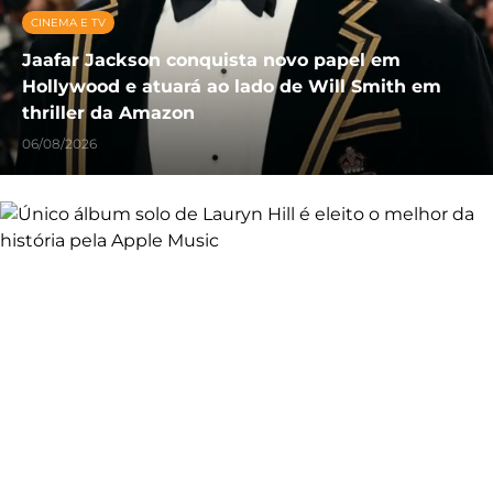
CINEMA E TV
Jaafar Jackson conquista novo papel em
Hollywood e atuará ao lado de Will Smith em
thriller da Amazon
06/08/2026