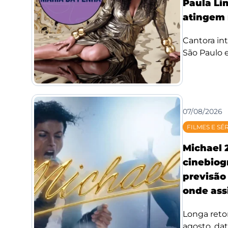
Paula Li
atingem 
Cantora int
São Paulo e
07/08/2026
FILMES E SÉ
Michael 
cinebiog
previsão 
onde assi
Longa reto
agosto, da