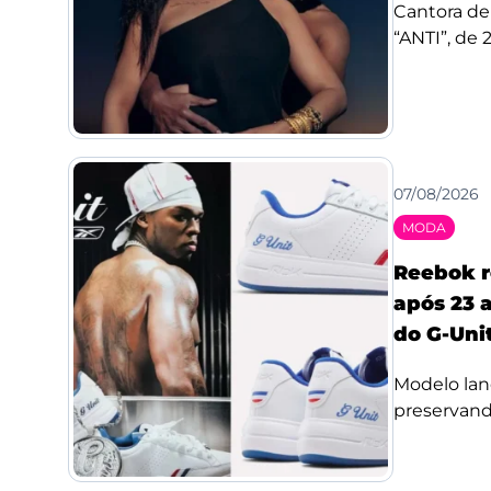
Cantora de
“ANTI”, de 
07/08/2026
MODA
Reebok r
após 23 a
do G-Uni
Modelo lan
preservando