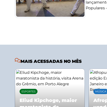
lançamento
Populares –.
MAIS ACESSADAS NO MÊS
ESPORTES
MÚSICA
Eliud Kipchoge, maior
Afrop
maratonista da
vend