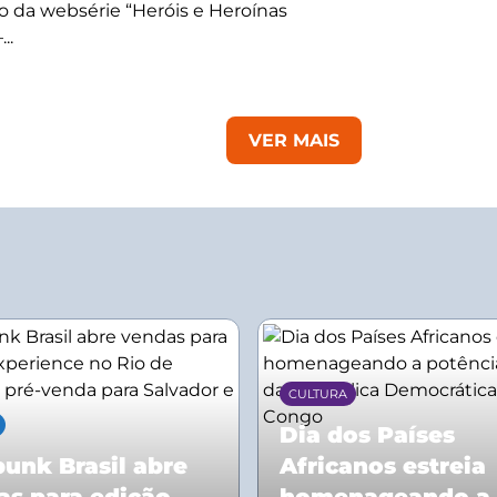
 da websérie “Heróis e Heroínas
..
VER MAIS
CULTURA
Dia dos Países
unk Brasil abre
Africanos estreia
as para edição
homenageando a