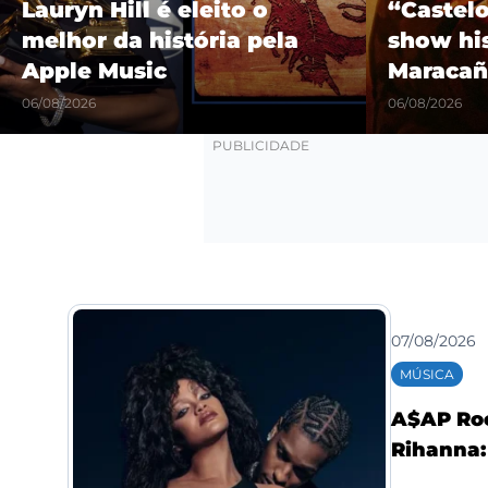
Lauryn Hill é eleito o
“Castel
melhor da história pela
show hi
Apple Music
Maracañ
06/08/2026
06/08/2026
07/08/2026
MÚSICA
A$AP Roc
Rihanna: