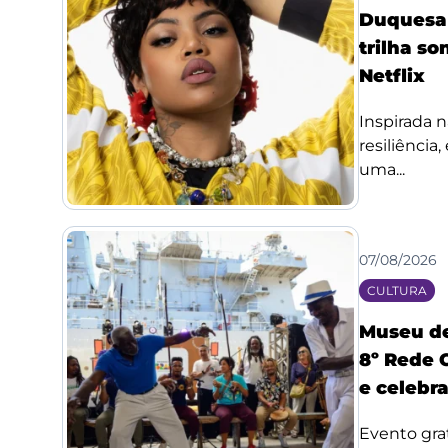
Duquesa l
trilha so
Netflix
Inspirada n
resiliência
uma...
07/08/2026
CULTURA
Museu de
8º Rede 
e celebr
Evento grat