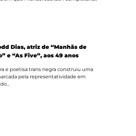
odd Dias, atriz de “Manhãs de
” e “As Five”, aos 49 anos
ora e poetisa trans negra construiu uma
 marcada pela representatividade em
o...