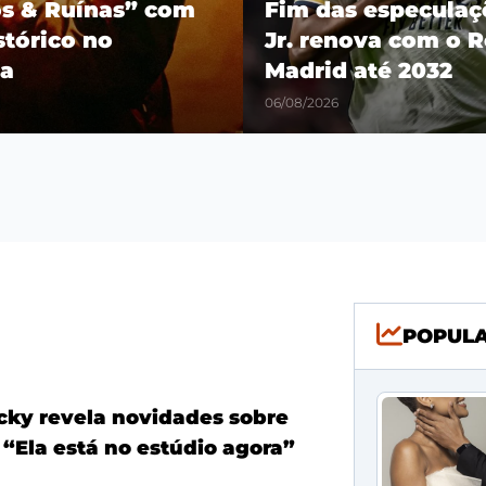
os & Ruínas” com
Fim das especulaçõ
stórico no
Jr. renova com o R
a
Madrid até 2032
06/08/2026
POPUL
ky revela novidades sobre
 “Ela está no estúdio agora”