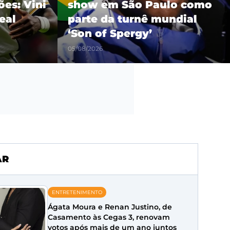
es: Vini
show em São Paulo como
eal
parte da turnê mundial
‘Son of Spergy’
05/08/2026
AR
ENTRETENIMENTO
Ágata Moura e Renan Justino, de
Casamento às Cegas 3, renovam
votos após mais de um ano juntos