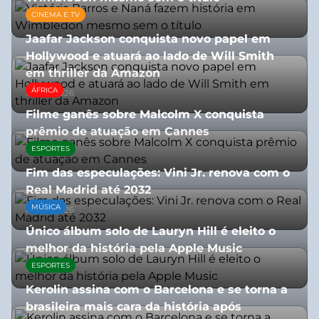
CINEMA E TV
13/07/2026
Jaafar Jackson conquista novo papel em
Hollywood e atuará ao lado de Will Smith
em thriller da Amazon
ÁFRICA
06/08/2026
Filme ganês sobre Malcolm X conquista
prêmio de atuação em Cannes
ESPORTES
13/07/2026
Fim das especulações: Vini Jr. renova com o
Real Madrid até 2032
MÚSICA
06/08/2026
Único álbum solo de Lauryn Hill é eleito o
melhor da história pela Apple Music
ESPORTES
06/08/2026
Kerolin assina com o Barcelona e se torna a
brasileira mais cara da história após