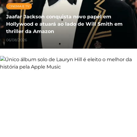
CINEMA E TV
Jaafar Jackson conquista novo papel em
Hollywood e atuará ao lado de Will Smith em
thriller da Amazon
06/08/2026