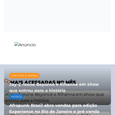
FESTIVAIS E SHOWS
MAIS ACESSADAS NO MÊS
Jay-Z reúne Beyoncé e Rihanna em show
que entrou para a história
MÚSICA
13/07/2026
Afropunk Brasil abre vendas para edição
Experience no Rio de Janeiro e pré-venda