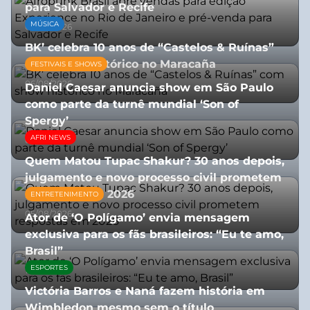
para Salvador e Recife
MÚSICA
03/08/2026
BK’ celebra 10 anos de “Castelos & Ruínas”
com show histórico no Maracaña
FESTIVAIS E SHOWS
06/08/2026
Daniel Caesar anuncia show em São Paulo
como parte da turnê mundial ‘Son of
Spergy’
AFRI NEWS
05/08/2026
Quem Matou Tupac Shakur? 30 anos depois,
julgamento e novo processo civil prometem
respostas em 2026
ENTRETENIMENTO
05/08/2026
Ator de ‘O Polígamo’ envia mensagem
exclusiva para os fãs brasileiros: “Eu te amo,
Brasil”
ESPORTES
13/07/2026
Victória Barros e Naná fazem história em
Wimbledon mesmo sem o título