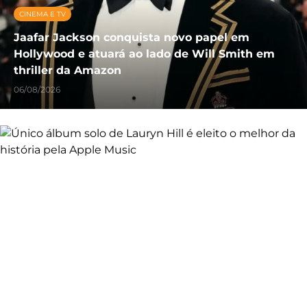
CINEMA E TV
Jaafar Jackson conquista novo papel em
Hollywood e atuará ao lado de Will Smith em
thriller da Amazon
06/08/2026