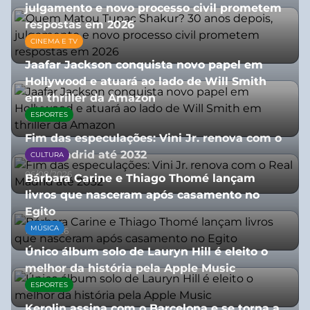
julgamento e novo processo civil prometem
respostas em 2026
CINEMA E TV
05/08/2026
Jaafar Jackson conquista novo papel em
Hollywood e atuará ao lado de Will Smith
em thriller da Amazon
ESPORTES
06/08/2026
Fim das especulações: Vini Jr. renova com o
Real Madrid até 2032
CULTURA
06/08/2026
Bárbara Carine e Thiago Thomé lançam
livros que nasceram após casamento no
Egito
MÚSICA
10/07/2026
Único álbum solo de Lauryn Hill é eleito o
melhor da história pela Apple Music
ESPORTES
06/08/2026
Kerolin assina com o Barcelona e se torna a