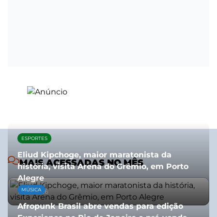
ESPORTES
Eliud Kipchoge, maior maratonista da
MAIS ACESSADAS NO MÊS
história, visita Arena do Grêmio, em Porto
Alegre
MÚSICA
10/07/2026
Afropunk Brasil abre vendas para edição