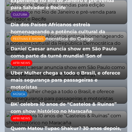
Experience no Rio de Janeiro e pré-venda
para Salvador e Recife
CULTURA
03/08/2026
Dia dos Países Africanos estreia
homenageando a potência cultural da
República Democrática do Congo
FESTIVAIS E SHOWS
10/07/2026
Daniel Caesar anuncia show em São Paulo
como parte da turnê mundial ‘Son of
Spergy’
AFRI NEWS
05/08/2026
Uber Mulher chega a todo o Brasil, e oferece
mais segurança para passageiras e
motoristas
MÚSICA
10/07/2026
BK’ celebra 10 anos de “Castelos & Ruínas”
com show histórico no Maracaña
AFRI NEWS
06/08/2026
Quem Matou Tupac Shakur? 30 anos depois,