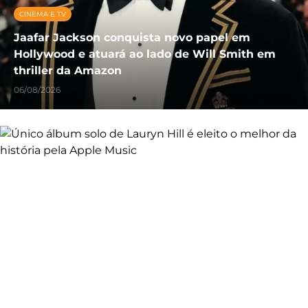
CINEMA E TV
Jaafar Jackson conquista novo papel em
Hollywood e atuará ao lado de Will Smith em
thriller da Amazon
06/08/2026