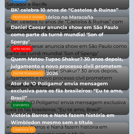
03/08/2026
BK’ celebra 10 anos de “Castelos & Ruínas”
com show histórico no Maracaña
FESTIVAIS E SHOWS
06/08/2026
Daniel Caesar anuncia show em São Paulo
como parte da turnê mundial ‘Son of
Spergy’
AFRI NEWS
05/08/2026
Quem Matou Tupac Shakur? 30 anos depois,
julgamento e novo processo civil prometem
respostas em 2026
ENTRETENIMENTO
05/08/2026
Ator de ‘O Polígamo’ envia mensagem
exclusiva para os fãs brasileiros: “Eu te amo,
Brasil”
ESPORTES
13/07/2026
Victória Barros e Naná fazem história em
Wimbledon mesmo sem o título
CINEMA E TV
13/07/2026