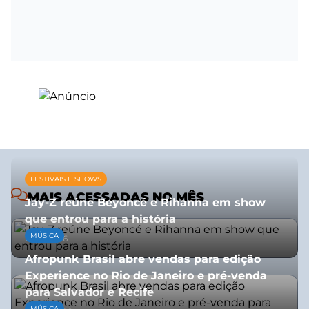
FESTIVAIS E SHOWS
MAIS ACESSADAS NO MÊS
Jay-Z reúne Beyoncé e Rihanna em show
que entrou para a história
MÚSICA
13/07/2026
Afropunk Brasil abre vendas para edição
Experience no Rio de Janeiro e pré-venda
para Salvador e Recife
MÚSICA