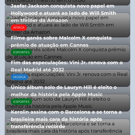
Jaafar Jackson conquista novo papel em
Hollywood e atuará ao lado de Will Smith
em thriller da Amazon
ÁFRICA
06/08/2026
Filme ganês sobre Malcolm X conquista
prêmio de atuação em Cannes
ESPORTES
13/07/2026
Fim das especulações: Vini Jr. renova com o
Real Madrid até 2032
MÚSICA
06/08/2026
Único álbum solo de Lauryn Hill é eleito o
melhor da história pela Apple Music
ESPORTES
06/08/2026
Kerolin assina com o Barcelona e se torna a
brasileira mais cara da história após
transferência recorde
04/08/2026