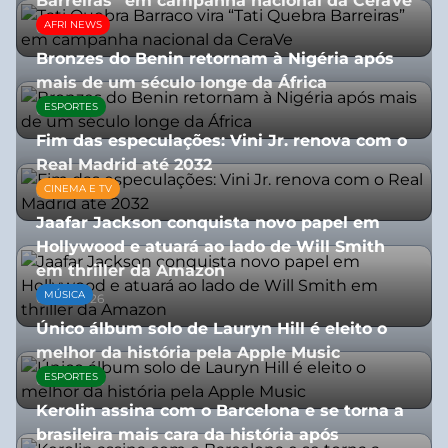
Barreiras” em campanha nacional da CeraVe
AFRI NEWS
08/07/2026
Bronzes do Benin retornam à Nigéria após
mais de um século longe da África
ESPORTES
08/07/2026
Fim das especulações: Vini Jr. renova com o
Real Madrid até 2032
CINEMA E TV
06/08/2026
Jaafar Jackson conquista novo papel em
Hollywood e atuará ao lado de Will Smith
em thriller da Amazon
MÚSICA
06/08/2026
Único álbum solo de Lauryn Hill é eleito o
melhor da história pela Apple Music
ESPORTES
06/08/2026
Kerolin assina com o Barcelona e se torna a
brasileira mais cara da história após