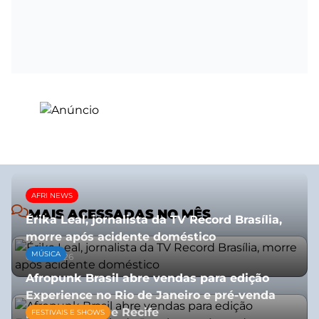
AFRI NEWS
MAIS ACESSADAS NO MÊS
Érika Leal, jornalista da TV Record Brasília,
morre após acidente doméstico
MÚSICA
08/07/2026
Afropunk Brasil abre vendas para edição
Experience no Rio de Janeiro e pré-venda
para Salvador e Recife
FESTIVAIS E SHOWS