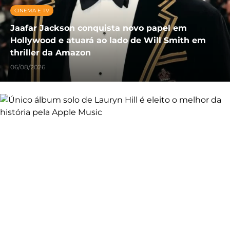
CINEMA E TV
Jaafar Jackson conquista novo papel em
Hollywood e atuará ao lado de Will Smith em
thriller da Amazon
06/08/2026