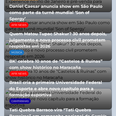
03/08/2026
Daniel Caesar anuncia show em São Paulo
como parte da turnê mundial ‘Son of
Spergy’
AFRI NEWS
05/08/2026
Quem Matou Tupac Shakur? 30 anos depois,
julgamento e novo processo civil prometem
respostas em 2026
MÚSICA
05/08/2026
BK’ celebra 10 anos de “Castelos & Ruínas”
com show histórico no Maracaña
AFRI NEWS
06/08/2026
Brasil cria a primeira Universidade Federal
do Esporte e abre novo capítulo para a
formação esportiva
CAMPANHAS
08/07/2026
Tati Quebra Barraco vira “Tati Quebra