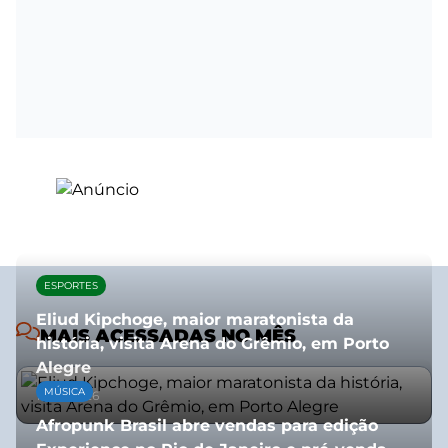
ESPORTES
Eliud Kipchoge, maior maratonista da
MAIS ACESSADAS NO MÊS
história, visita Arena do Grêmio, em Porto
Alegre
MÚSICA
10/07/2026
Afropunk Brasil abre vendas para edição