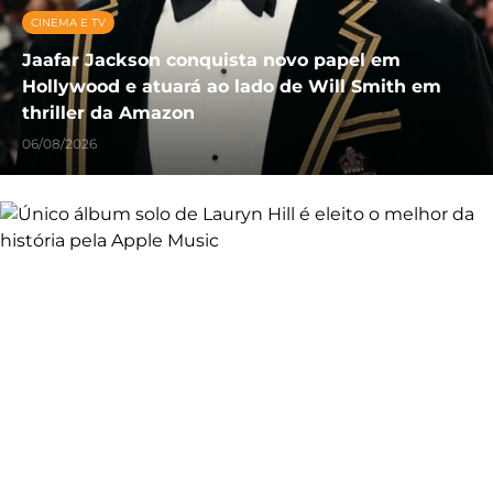
CINEMA E TV
Jaafar Jackson conquista novo papel em
Hollywood e atuará ao lado de Will Smith em
thriller da Amazon
06/08/2026