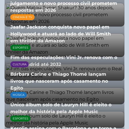
julgamento e novo processo civil prometem
respostas em 2026
CINEMA E TV
05/08/2026
Jaafar Jackson conquista novo papel em
Hollywood e atuará ao lado de Will Smith
em thriller da Amazon
ESPORTES
06/08/2026
Fim das especulações: Vini Jr. renova com o
Real Madrid até 2032
CULTURA
06/08/2026
Bárbara Carine e Thiago Thomé lançam
livros que nasceram após casamento no
Egito
MÚSICA
10/07/2026
Único álbum solo de Lauryn Hill é eleito o
melhor da história pela Apple Music
ESPORTES
06/08/2026
Kerolin assina com o Barcelona e se torna a