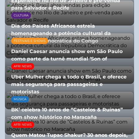
Experience no Rio de Janeiro e pré-venda
para Salvador e Recife
CULTURA
03/08/2026
Dia dos Países Africanos estreia
homenageando a potência cultural da
República Democrática do Congo
FESTIVAIS E SHOWS
10/07/2026
Daniel Caesar anuncia show em São Paulo
como parte da turnê mundial ‘Son of
Spergy’
AFRI NEWS
05/08/2026
Uber Mulher chega a todo o Brasil, e oferece
mais segurança para passageiras e
motoristas
MÚSICA
10/07/2026
BK’ celebra 10 anos de “Castelos & Ruínas”
com show histórico no Maracaña
AFRI NEWS
06/08/2026
Quem Matou Tupac Shakur? 30 anos depois,