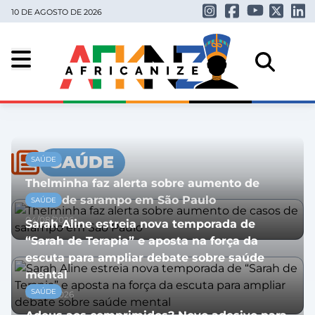
10 DE AGOSTO DE 2026
SAÚDE
SAÚDE
Thelminha faz alerta sobre aumento de
casos de sarampo em São Paulo
SAÚDE
04/08/2026
Sarah Aline estreia nova temporada de
“Sarah de Terapia” e aposta na força da
escuta para ampliar debate sobre saúde
mental
SAÚDE
04/08/2026