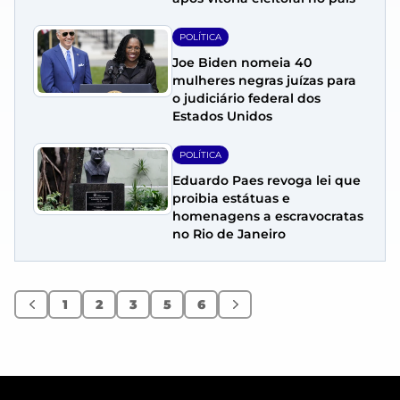
POLÍTICA
Joe Biden nomeia 40
mulheres negras juízas para
o judiciário federal dos
Estados Unidos
POLÍTICA
Eduardo Paes revoga lei que
proibia estátuas e
homenagens a escravocratas
no Rio de Janeiro
1
2
3
5
6
Anterior
Próximo