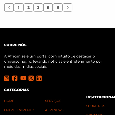
1
2
3
5
6
Anterior
Próximo
SOBRE NÓS
A Africanize é um portal com intuito de destacar o
universo negro, levando notícias e entretenimento por
meio das mídias sociais.
CATEGORIAS
INSTITUCIONA
HOME
SERVIÇOS
SOBRE NÓS
ENTRETENIMENTO
AFRI NEWS