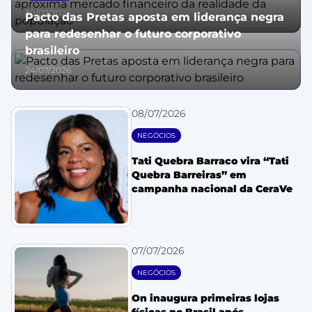
30/07/2026
Pacto das Pretas aposta em liderança negra
para redesenhar o futuro corporativo
brasileiro
24/07/2026
08/07/2026
NEGÓCIOS
Tati Quebra Barraco vira “Tati
Quebra Barreiras” em
campanha nacional da CeraVe
07/07/2026
NEGÓCIOS
On inaugura primeiras lojas