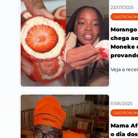
23/07/2025
GASTRONOM
Morango 
chega ao
Moneke e
provand
Veja a rece
11/06/2025
GASTRONOM
Mama Afr
o dia do