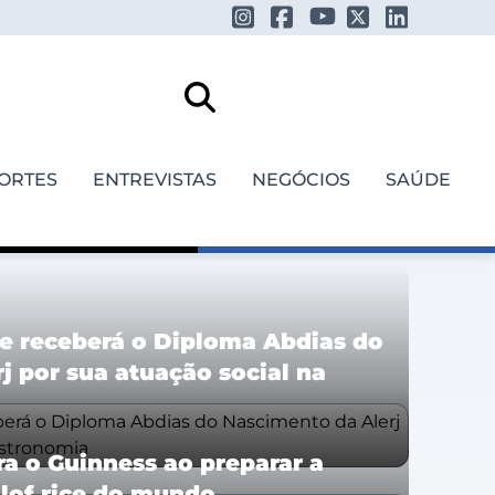
ORTES
ENTREVISTAS
NEGÓCIOS
SAÚDE
e receberá o Diploma Abdias do
j por sua atuação social na
ra o Guinness ao preparar a
llof rice do mundo