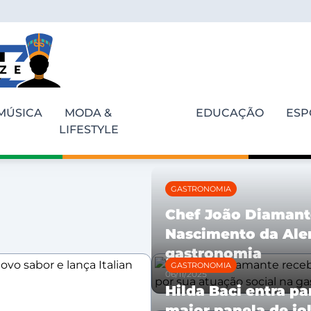
MÚSICA
MODA &
EDUCAÇÃO
ESP
LIFESTYLE
GASTRONOMIA
Chef João Diamant
Nascimento da Aler
gastronomia
GASTRONOMIA
06/11/2025
Hilda Baci entra pa
maior panela de jo