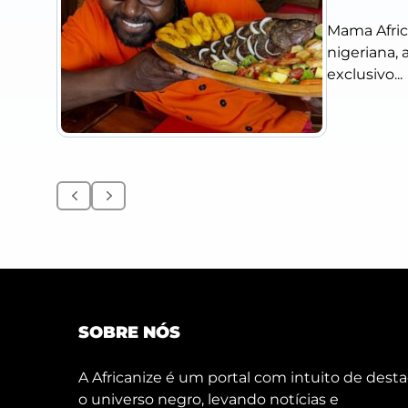
Mama Africa
nigeriana,
exclusivo...
Anterior
Próximo
SOBRE NÓS
A Africanize é um portal com intuito de desta
o universo negro, levando notícias e