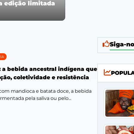
ma edição limitada
Siga-no
IA
 a bebida ancestral indígena que
POPUL
ção, coletividade e resistência
com mandioca e batata doce, a bebida
rmentada pela saliva ou pelo...