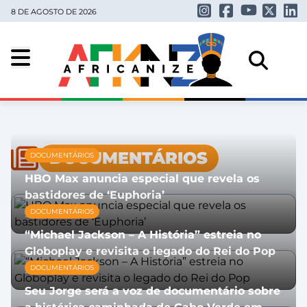
8 DE AGOSTO DE 2026
DOCUMENTÁRIOS
DOCUMENTÁRIOS
HBO Max anuncia especial que revela os
bastidores de ‘Euphoria’
DOCUMENTÁRIOS
20/07/2026
“Michael Jackson – A História” estreia no
Globoplay e revisita o legado do Rei do Pop
DOCUMENTÁRIOS
24/06/2026
Seu Jorge será a voz de documentário sobre