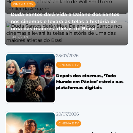
CINEMA E TV
06/08/2026
Duda Santos dará vida a Daiane dos Santos
nos cinemas e levará às telas a história de
uma das maiores atletas do Brasil
31/07/2026
23/07/2026
CINEMA E TV
Depois dos cinemas, ‘Todo
Mundo em Pânico’ estreia nas
plataformas digitais
20/07/2026
CINEMA E TV