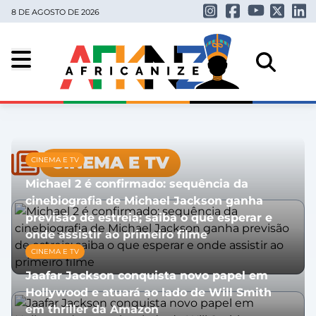
8 DE AGOSTO DE 2026
CINEMA E TV
CINEMA E TV
Michael 2 é confirmado: sequência da
cinebiografia de Michael Jackson ganha
previsão de estreia; saiba o que esperar e
onde assistir ao primeiro filme
CINEMA E TV
07/08/2026
Jaafar Jackson conquista novo papel em
Hollywood e atuará ao lado de Will Smith
em thriller da Amazon