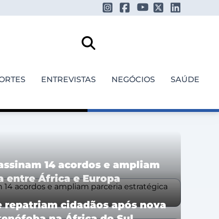
ORTES
ENTREVISTAS
NEGÓCIOS
SAÚDE
 assinam 14 acordos e ampliam
a entre África e Europa
e repatriam cidadãos após nova
xenófoba na África do Sul