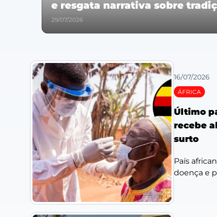
e resgata narrativa sobre tradi
29/07/2026
16/07/2026
ÁFRICA
Último p
recebe al
surto
País africa
doença e po