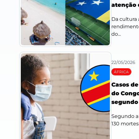
atenção
Da cultura 
rendimento
do...
22/05/2026
ÁFRICA
Casos de
do Congo
segundo 
Segundo a 
130 mortes 