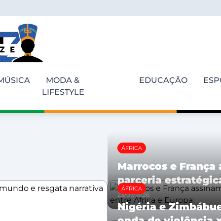
MÚSICA
MODA &
EDUCAÇÃO
ESP
LIFESTYLE
ÁFRICA
Marrocos e França
parceria estratégic
ÁFRICA
23/07/2026
Nigéria e Zimbábu
onda de violência 