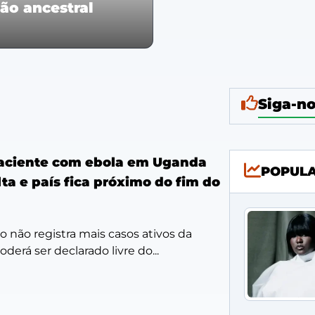
ção ancestral
Siga-no
aciente com ebola em Uganda
POPUL
ta e país fica próximo do fim do
no não registra mais casos ativos da
derá ser declarado livre do...