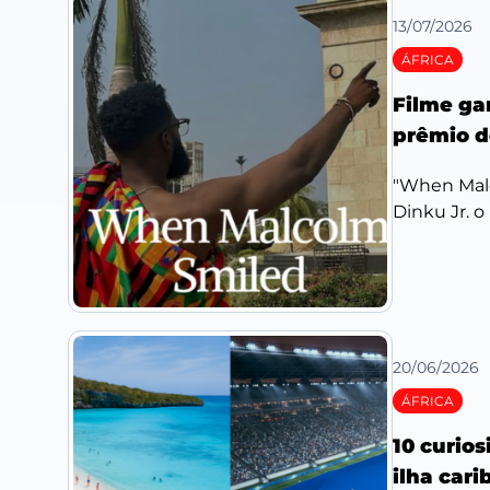
13/07/2026
ÁFRICA
Filme ga
prêmio d
"When Malc
Dinku Jr. o
20/06/2026
ÁFRICA
10 curio
ilha car