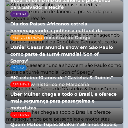
Experience no Rio de Janeiro e pré-venda
para Salvador e Recife
CULTURA
03/08/2026
Dia dos Países Africanos estreia
homenageando a potência cultural da
República Democrática do Congo
FESTIVAIS E SHOWS
10/07/2026
Daniel Caesar anuncia show em São Paulo
como parte da turnê mundial ‘Son of
Spergy’
MÚSICA
05/08/2026
BK’ celebra 10 anos de “Castelos & Ruínas”
com show histórico no Maracaña
AFRI NEWS
06/08/2026
Uber Mulher chega a todo o Brasil, e oferece
mais segurança para passageiras e
motoristas
AFRI NEWS
10/07/2026
Quem Matou Tupac Shakur? 30 anos depois,