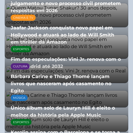
julgamento e novo processo civil prometem
respostas em 2026
CINEMA E TV
05/08/2026
Jaafar Jackson conquista novo papel em
Hollywood e atuará ao lado de Will Smith
em thriller da Amazon
ESPORTES
06/08/2026
Fim das especulações: Vini Jr. renova com o
Real Madrid até 2032
CULTURA
06/08/2026
Bárbara Carine e Thiago Thomé lançam
livros que nasceram após casamento no
Egito
MÚSICA
10/07/2026
Único álbum solo de Lauryn Hill é eleito o
melhor da história pela Apple Music
ESPORTES
06/08/2026
Kerolin assina com o Barcelona e se torna a