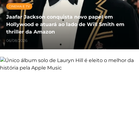
CINEMA E TV
Jaafar Jackson conquista novo papel em
Hollywood e atuará ao lado de Will Smith em
thriller da Amazon
06/08/2026