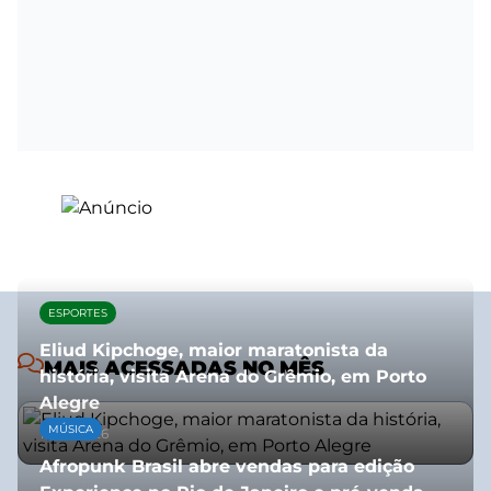
ESPORTES
Eliud Kipchoge, maior maratonista da
MAIS ACESSADAS NO MÊS
história, visita Arena do Grêmio, em Porto
Alegre
MÚSICA
10/07/2026
Afropunk Brasil abre vendas para edição