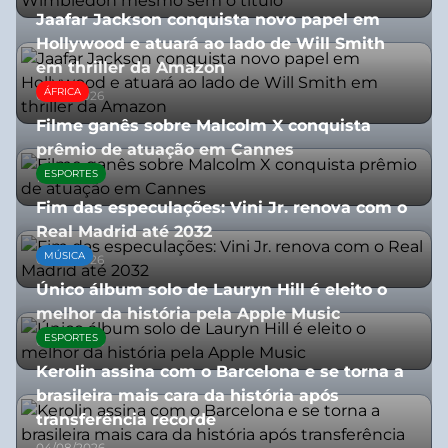
Jaafar Jackson conquista novo papel em
Hollywood e atuará ao lado de Will Smith
em thriller da Amazon
ÁFRICA
06/08/2026
Filme ganês sobre Malcolm X conquista
prêmio de atuação em Cannes
ESPORTES
13/07/2026
Fim das especulações: Vini Jr. renova com o
Real Madrid até 2032
MÚSICA
06/08/2026
Único álbum solo de Lauryn Hill é eleito o
melhor da história pela Apple Music
ESPORTES
06/08/2026
Kerolin assina com o Barcelona e se torna a
brasileira mais cara da história após
transferência recorde
04/08/2026