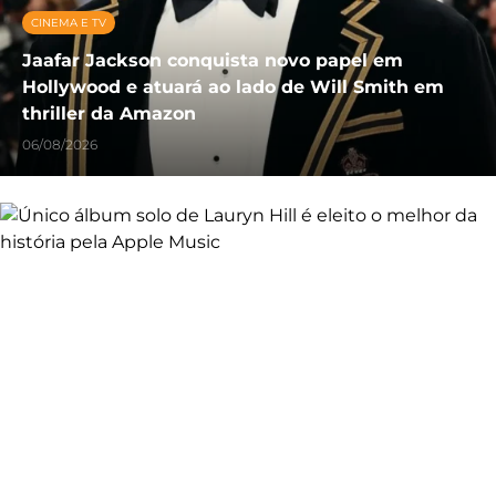
CINEMA E TV
Jaafar Jackson conquista novo papel em
Hollywood e atuará ao lado de Will Smith em
thriller da Amazon
06/08/2026