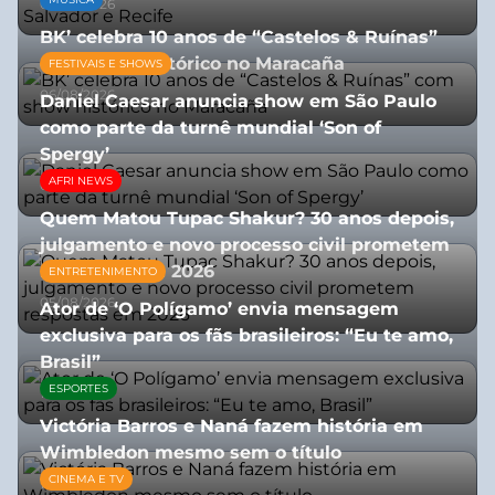
03/08/2026
BK’ celebra 10 anos de “Castelos & Ruínas”
com show histórico no Maracaña
FESTIVAIS E SHOWS
06/08/2026
Daniel Caesar anuncia show em São Paulo
como parte da turnê mundial ‘Son of
Spergy’
AFRI NEWS
05/08/2026
Quem Matou Tupac Shakur? 30 anos depois,
julgamento e novo processo civil prometem
respostas em 2026
ENTRETENIMENTO
05/08/2026
Ator de ‘O Polígamo’ envia mensagem
exclusiva para os fãs brasileiros: “Eu te amo,
Brasil”
ESPORTES
13/07/2026
Victória Barros e Naná fazem história em
Wimbledon mesmo sem o título
CINEMA E TV
13/07/2026