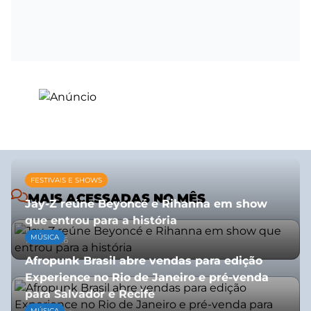
FESTIVAIS E SHOWS
MAIS ACESSADAS NO MÊS
Jay-Z reúne Beyoncé e Rihanna em show
que entrou para a história
MÚSICA
13/07/2026
Afropunk Brasil abre vendas para edição
Experience no Rio de Janeiro e pré-venda
para Salvador e Recife
MÚSICA