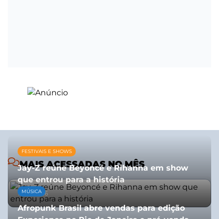
FESTIVAIS E SHOWS
MAIS ACESSADAS NO MÊS
Jay-Z reúne Beyoncé e Rihanna em show
que entrou para a história
MÚSICA
13/07/2026
Afropunk Brasil abre vendas para edição