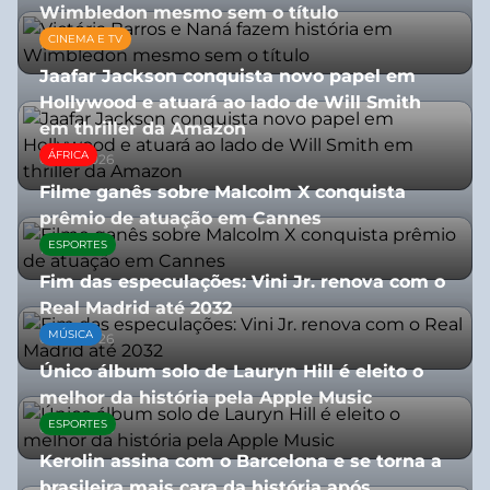
Wimbledon mesmo sem o título
CINEMA E TV
13/07/2026
Jaafar Jackson conquista novo papel em
Hollywood e atuará ao lado de Will Smith
em thriller da Amazon
ÁFRICA
06/08/2026
Filme ganês sobre Malcolm X conquista
prêmio de atuação em Cannes
ESPORTES
13/07/2026
Fim das especulações: Vini Jr. renova com o
Real Madrid até 2032
MÚSICA
06/08/2026
Único álbum solo de Lauryn Hill é eleito o
melhor da história pela Apple Music
ESPORTES
06/08/2026
Kerolin assina com o Barcelona e se torna a
brasileira mais cara da história após