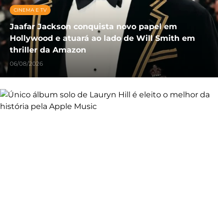
CINEMA E TV
Jaafar Jackson conquista novo papel em
Hollywood e atuará ao lado de Will Smith em
thriller da Amazon
06/08/2026