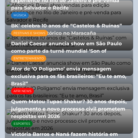
Experience no Rio de Janeiro e pré-venda
para Salvador e Recife
MÚSICA
03/08/2026
BK’ celebra 10 anos de “Castelos & Ruínas”
com show histórico no Maracaña
FESTIVAIS E SHOWS
06/08/2026
Daniel Caesar anuncia show em São Paulo
como parte da turnê mundial ‘Son of
Spergy’
ENTRETENIMENTO
05/08/2026
Ator de ‘O Polígamo’ envia mensagem
exclusiva para os fãs brasileiros: “Eu te amo,
Brasil”
AFRI NEWS
13/07/2026
Quem Matou Tupac Shakur? 30 anos depois,
julgamento e novo processo civil prometem
respostas em 2026
ESPORTES
05/08/2026
Victória Barros e Naná fazem história em